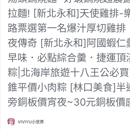
拉麵! [新北永和]天使雞排
路票選第一名爆汁厚切雞排
夜傳奇 [新北永和]阿國蝦仁
早味．必點綜合羹．捷運頂溪
粽|北海岸旅遊十八王公必
錐平價小肉粽 [林口美食]半
旁銅板價宵夜~30元銅板
VIVIYU小世界