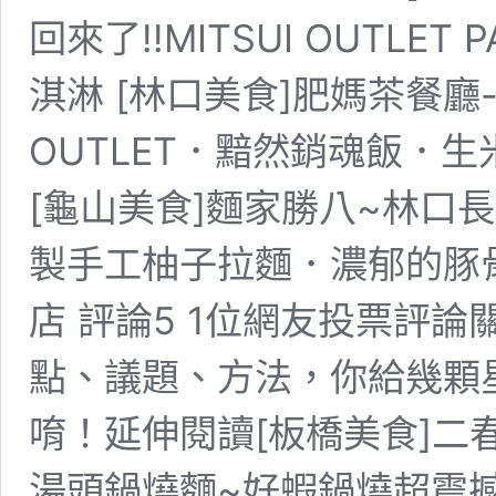
回來了!!MITSUI OUTL
淇淋 [林口美食]肥媽茶餐
OUTLET．黯然銷魂飯．
[龜山美食]麵家勝八~林口
製手工柚子拉麵．濃郁的豚
店 評論5 1位網友投票評
點、議題、方法，你給幾顆
唷！延伸閱讀[板橋美食]二
湯頭鍋燒麵~好蝦鍋燒超震