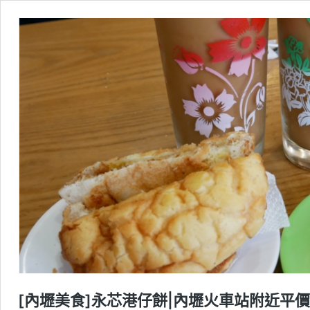
[內壢美食]永芯港仔餅|內壢火車站附近平