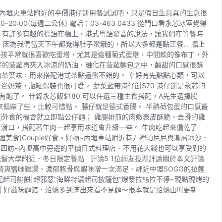
內壢火車站附近的平價港仔餅用餐試試吧，只是假日生意真的生意很
00(每週二公休) 電話：03-463 0433 從門口看永芯冰室覺得
 有許多有趣的標語在牆上，港式粵語發音的說法，讓我們在等餐時
，因為我們當天下午都覺得肚子蠻餓的，所以大多都是點正餐… 牆上
，小孩平常就很喜歡吃蛋塔，尤其是這種葡式蛋塔，中間軟的像布丁，外
烤好的菠蘿再夾入冰涼的奶油，融化在菠蘿麵包之中，鹹甜的口感很酥
的茶葉味，用來搭配港式茶點還蠻不錯的。 幸好有先點點心類，可以
奶茶，瓶罐保裝也很可愛。 蔬菜藍帶港仔餅$70 港仔餅是永芯的
了。 什錦永芯飯$180 可以任選三種主食搭配，A先生選擇腸
偏柴了些，比較可惜點。 腸仔就是德式香腸。 半熟荷包蛋的口感最
抓到外食的機會就立即點公仔麵； 雞腿排煎的肉嫩表皮酥脆，去骨的雞
很滑口，搭配著牛肉一起享用味道會升級一些。 牛肉吃起來偏乾了
美食]Couple好食。好物~內壢車站附近巷弄裡帕尼尼與漸層冰沙．
壽司四訪~內壢高中旁邊的平價日式料理店．不用花大錢也可以享受到的
壢元智大學附近．冬日限定餐點 評論5 1位網友投票評論關於本文評論
清爽鹽味雞湯、濃郁豚骨與蝦味噌一次滿足．鄰近中壢SOGO的拉麵
泥起司餡餅|超邪惡”海鮮特濃起司披薩包”爆漿拉絲拉不停~現點現烤的
│好滋味麵館．蛤蠣多到滿出來看不見麵～根本就是蛤蠣山!!(更新