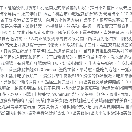
中，經過幾個月後想起有這間港式茶餐廳的店家，擇日不如撞日，就去這
 永芯港仔餅 地址：桃園市中壢區忠勤街85號 營業時間：10:30–20:
佈置了許多港式粵語標誌，內用的座位區大約五桌不多，很容易就客滿了…
，像是港仔餅、茶檔特製、茶檔餐點、飲品和小點類。 經濟實惠正餐系列
假日限定) 每次看到有限定版供應，即使我吃不下還是想點，幸好是蛋塔
吃鹹食再吃甜食，但因為正餐系列都需要等候時間，所以就先吃甜食~ 剛
90 當天正好遇到買一送一的優惠，所以我們點了二杯，喝起來有點微苦
其實這已經是下午茶時段生意還是這麼好。 目前也有推出外帶系列的鴛鴦
間再包入蔬菜和起司，咬下口蠻濃郁的，而且份量也不小，我吃就覺得有飽
式臘腸，有臘腸和肝腸兩種口味，切成小塊狀。 牛肉有先醃過，但吃起來
 香煎雞腿扒麵$120 Vincent選的主餐，平時愈不能吃的泡麵，一
淋上醬汁吃了很順口。 滑蛋沙茶牛肉飯$150 滑蛋的作法很嫩，吃起來
，算是很平價的消費，也難怪生意這麼好。 內壢美食文章延伸閱讀： [中壢
味麵館．蛤蠣多到滿出來看不見麵～根本就是蛤蠣墳墓!! [內壢美食]都
豆花．冰品．甜湯 [中壢美食]mummum滿²．早午餐、漢堡、咖啡~內
參與評論唷！延伸閱讀[中壢美食]極清拉麵|威尼斯影城商圈排隊美食~
滿蔥花與青菜誠意滿滿~文青風裝潢、銅板價台式小吃 [內壢美食]喫餅兵 薯
豐富自助配料冰~濃郁黑糖冰沙好香甜 [中壢美食]內壢火車站附近銅板美食