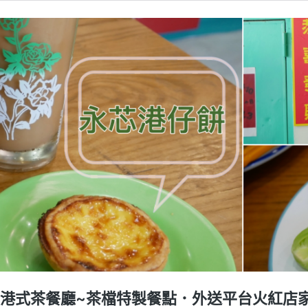
價港式茶餐廳~茶檔特製餐點．外送平台火紅店