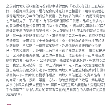
之前到內壢好滋味麵館時看到停車場對面的『永芯港仔餅』正在裝潢
好，不僅內用生意好，還有配合的外送訂單也相當多，用餐需要耐心時間等候。
很像是香港九〇年代的傳統茶餐廳，放上許多的標語。 內用環境也
也不禁研究了一下語意。 有部份餐點僅限假日供應，品項也蠻多的
的餐牌很像是港式餐廳手寫招牌，蠻好玩的。 楓味糖芯蛋塔$40(
層像是千層的酥皮很酥脆好吃。 冰火菠蘿油$55 原本我們是想先
脆，我一向很愛吃這樣的組合，當然熱量是先丟一邊去… 鴛鴦奶茶$
先墊墊胃，後來又等了十分鐘正餐才上桌，假日真的要等候才吃的到，
招牌餐點，所以點了一份來試試味道，外皮像是蔥油餅煎的很酥脆，中
仔、牛肉和臘肉，另外會附上荷包蛋可選半熟或全熟蛋。 臘肉就是港
佳，尤其是將蛋黃劃開汁液全淋在白飯上，混合著醬汁一起享用超濃郁。
腿排也方便小孩享用。 公仔麵就是小孩很愛的香港泡麵，乾式的吃法
些，也是比較可惜的一點… 以上消費共705元，而且不需要加服務費
逛日系雜貨挑選文創好物 [中壢美食]內壢火車站附近銅板美食│好滋
平民美味 [中壢美食]有樹手作甜品．內壢火車站附近~文青冰品店．
的商家、商品、景點、議題、方法，你給幾顆星呢？歡迎一起點擊星號
美食 [中壢美食]尹大叔麵食堂 |興國市場周邊高人氣麵館！湯麵滿
手作溫暖下午茶 [內壢美食]荳荳香豆花店|用料實在的古早味豆花與
2026菜單)