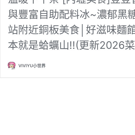
與豐富自助配料冰~濃郁黑糖
站附近銅板美食│好滋味麵
本就是蛤蠣山!!(更新2026菜
VIVIYU小世界