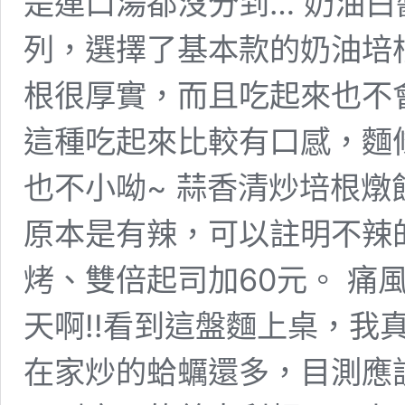
是連口湯都沒分到… 奶油白醬培
列，選擇了基本款的奶油培
根很厚實，而且吃起來也不
這種吃起來比較有口感，麵
也不小呦~ 蒜香清炒培根燉飯$
原本是有辣，可以註明不辣
烤、雙倍起司加60元。 痛風蛤
天啊!!看到這盤麵上桌，我
在家炒的蛤蠣還多，目測應該