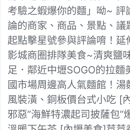
考驗之蝦爆你的麵」呦~ 評
論的商家、商品、景點、議
起點擊星號參與評論唷！延伸
影城商圈排隊美食~清爽鹽
足．鄰近中壢SOGO的拉麵美
國市場周邊高人氣麵館！湯
風裝潢、銅板價台式小吃 [
邪惡”海鮮特濃起司披薩包”
溫暖下午茶 [內壢美食]荳