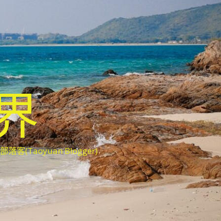
世界
oyuan Blogger)