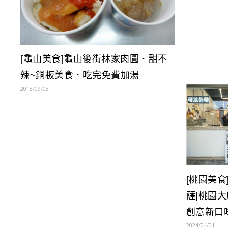
[龜山美食]龜山後街林家肉圓．甜不
辣~銅板美食．吃完免費加湯
2018/09/03
[桃園美食]
薩|桃園
創意新口
2024/04/01