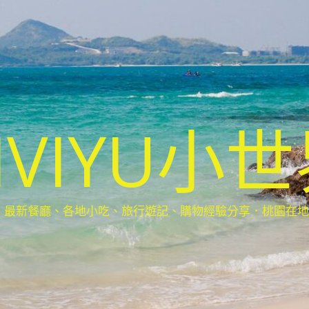
IVIYU小
新餐廳、各地小吃、旅行遊記、購物經驗分享．桃園在地部落客(Ta