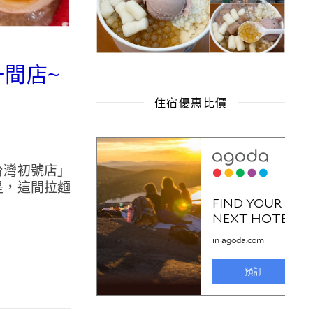
一間店~
住宿優惠比價
台灣初號店」
是，這間拉麵