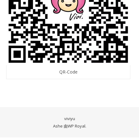
QR-Code
viviyu
Ashe 由
WP Royal
.