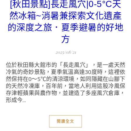
[秋田景點]長走風穴|0-5°C天
然冰箱~消暑兼探索文化遺產
的深度之旅．夏季避暑的好地
方
2025/08/21
位於秋田縣大館市的「長走風穴」，是一處天然
冷氣的奇妙景點，夏季氣溫高達30度時，這裡依
然保持在0～5℃的清涼環境，如同隱藏在山腳下
的天然冷凍庫，百年前，當地人利用這股冷風保
存津輕蘋果與農作物，並建造了多座風穴倉庫，
形成今...
閱讀全文