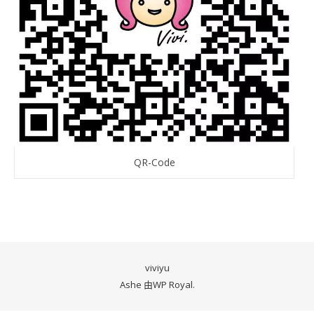
QR-Code
viviyu
Ashe 由
WP Royal
.