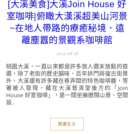
[大溪美食]大溪Join House 好
室咖啡|俯瞰大漢溪超美山河景
~在地人帶路的療癒秘境．遠
離塵囂的景觀系咖啡館
2025/08/18
桃園大溪，一直以來都是許多旅人週末放鬆的首
選，除了老街的歷史韻味、百年拱門與復古街景
外，大溪還有許多藏在巷弄間的特色咖啡廳，等
著被人發現，藏在大溪普濟堂後方的「Join
House 好室咖啡」，是一間坐擁遼闊山景、空間
設...
閱讀全文