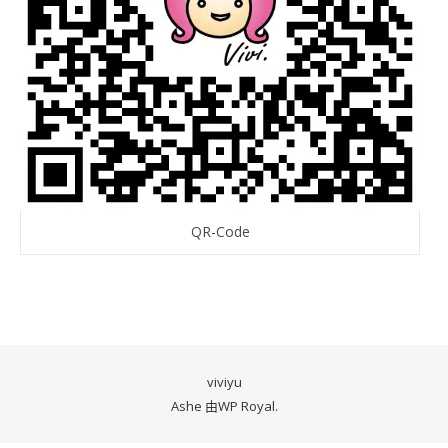
QR-Code
viviyu
Ashe 由
WP Royal
.