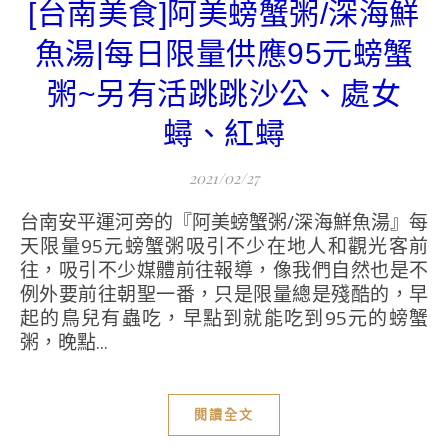
[台南美食]阿美螃蟹粥/深海鮮
魚湯|每日限量供應95元螃蟹
粥~另有活跳跳沙公、處女
蟳、紅蟳
2021/02/27
台南安平運河旁的『阿美螃蟹粥/深海鮮魚湯』每
天限量95元螃蟹粥吸引不少在地人和觀光客前
往，吸引不少媒體前往報導，像我們自然也是不
例外要前往朝聖一番，只是限量總是殘酷的，早
起的鳥兒有蟲吃，早點到就能吃到95元的螃蟹
粥，晚點...
閱讀全文