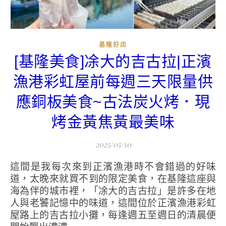
基隆好店
[基隆美食]凃大的吉古拉|正濱
漁港彩虹屋前每週三天限量供
應銅板美食~古法炭火烤．現
烤金黃焦黃最美味
2025/05/10
這間是我每次來到正濱漁港時不會錯過的好味
道，太晚來就買不到的限定美食，在基隆這座與
海為伴的城市裡，「凃大的吉古拉」是許多在地
人與老饕記憶中的味道，這間位於正濱漁港彩虹
屋路上的吉古拉小攤，每逢週五至週日的清晨便