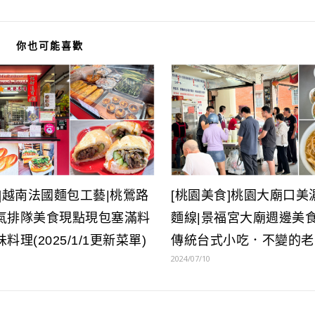
你也可能喜歡
]越南法國麵包工藝|桃鶯路
[桃園美食]桃園大廟口美
氣排隊美食現點現包塞滿料
麵線|景福宮大廟週邊美
料理(2025/1/1更新菜單)
傳統台式小吃．不變的老
2024/07/10