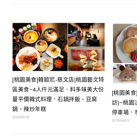
[桃園美食]韓歐尼-慈文店|桃園藝文特
區美食~4人仟元滿足．料多味美大份
[桃園美食]
量平價韓式料理．石鍋拌飯、豆腐
訪)~桃
鍋、辣炒年糕
停車場．
2024/09/19
2018/04/03