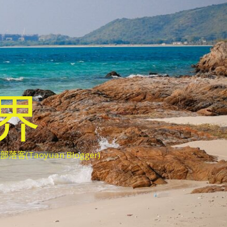
世界
oyuan Blogger)