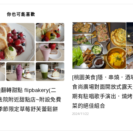
你也可能喜歡
[桃園美食]隱．串燒．酒場|
食尚廣場對面開放式露天
翻轉甜點 flipbakery(二
期有駐唱歌手演出．燒烤
園法院附近甜點店~附設免費
菜的絕佳組合
季節限定草莓舒芙蕾鬆餅
2024/11/22