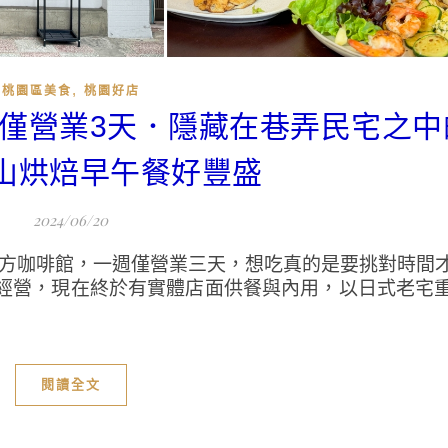
,
桃園區美食
桃園好店
每週僅營業3天．隱藏在巷弄民宅之
山烘焙早午餐好豐盛
2024/06/20
平方咖啡館，一週僅營業三天，想吃真的是要挑對時間
經營，現在終於有實體店面供餐與內用，以日式老宅
閱讀全文