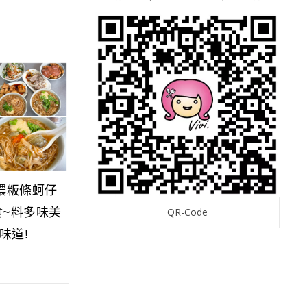
濃粄條蚵仔
QR-Code
食~料多味美
味道!