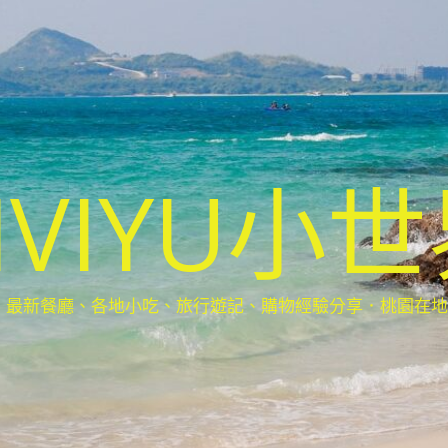
IVIYU小
新餐廳、各地小吃、旅行遊記、購物經驗分享．桃園在地部落客(Ta