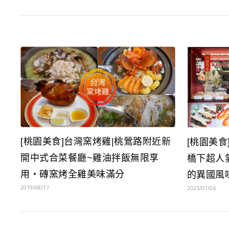
[桃園美食]台灣窯烤雞|桃鶯路附近新
[桃園美食
開中式合菜餐廳~雞油拌飯無限享
橋下超人
用‧磚窯烤全雞美味滿分
的異國風味
2019/08/17
2025/01/04