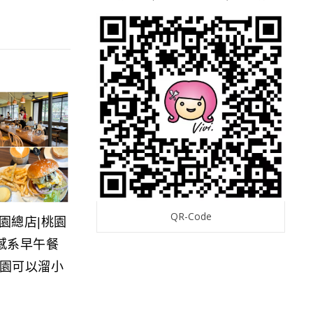
QR-Code
桃園總店|桃園
感系早午餐
園可以溜小