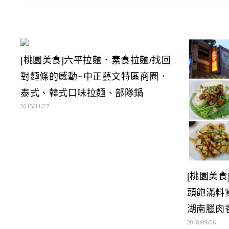
[桃園美食]六平拉麵．素食拉麵/找回
對麵條的感動~中正藝文特區商圈．
泰式、韓式口味拉麵、部隊鍋
2015/11/27
[桃園美
頭飽滿料
湖南臘肉
2018/09/06