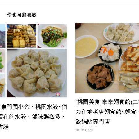
你也可能喜歡
[桃園美食]來來麵食館(二
食]東門國小旁．桃園水餃~個
旁在地老店麵食館~麵食
實在的水餃．滷味選擇多．
餃鍋貼專門店
香腸
2019/03/28