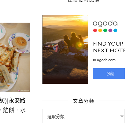
文章分類
訪)|永安路
．餡餅．水
文章分類