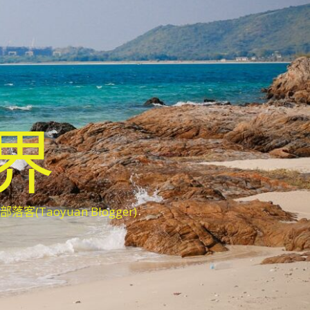
世界
oyuan Blogger)