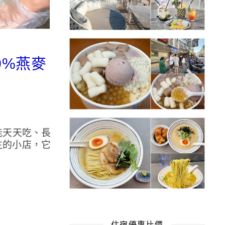
0%燕麥
能天天吃、長
生的小店，它
住宿優惠比價