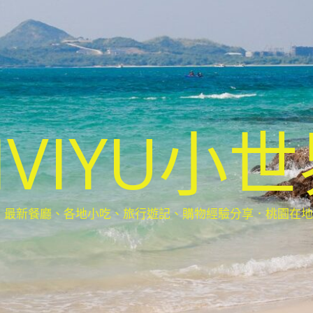
IVIYU小
新餐廳、各地小吃、旅行遊記、購物經驗分享．桃園在地部落客(Ta