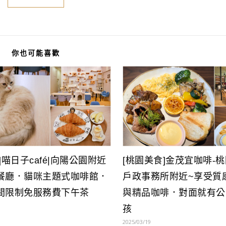
你也可能喜歡
]喵日子café|向陽公園附近
[桃園美食]金茂宜咖啡-
餐廳．貓咪主題式咖啡館．
戶政事務所附近~享受質
間限制免服務費下午茶
與精品咖啡．對面就有公
孩
2025/03/19