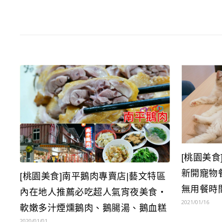
[桃園美食
新開寵物
[桃園美食]南平鵝肉專賣店|藝文特區
無用餐時
內在地人推薦必吃超人氣宵夜美食‧
2021/01/16
軟嫩多汁煙燻鵝肉、鵝腸湯、鵝血糕
2020/01/01