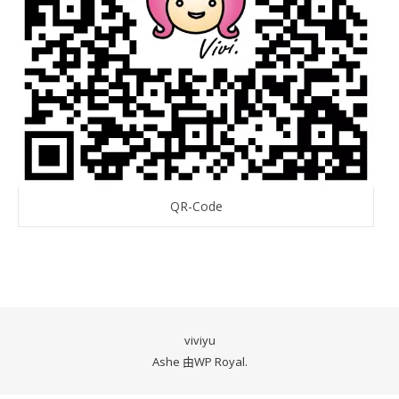
QR-Code
viviyu
Ashe 由
WP Royal
.