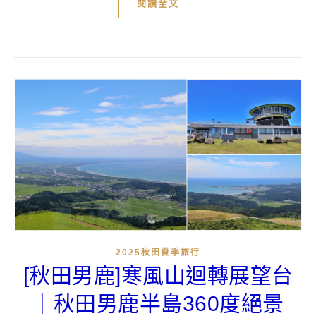
閱讀全文
2025秋田夏季旅行
[秋田男鹿]寒風山迴轉展望台
｜秋田男鹿半島360度絕景