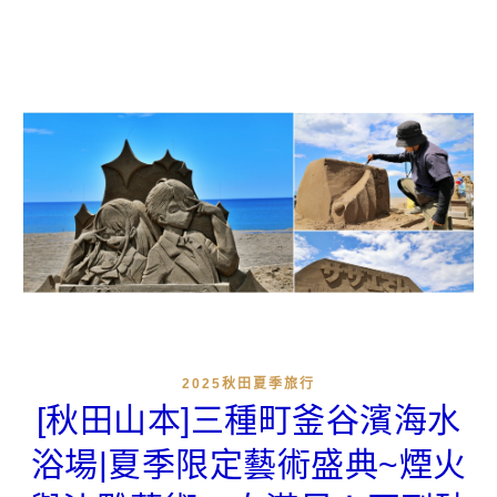
2025秋田夏季旅行
[秋田山本]三種町釜谷濱海水
浴場|夏季限定藝術盛典~煙火