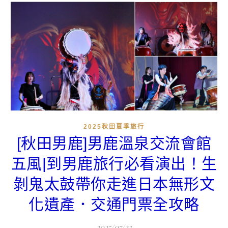
2025秋田夏季旅行
[秋田男鹿]男鹿溫泉交流會館
五風|到男鹿旅行必看演出！生
剝鬼太鼓帶你走進日本無形文
化遺產．交通門票全攻略
2025/07/23