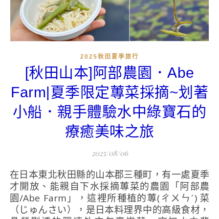
2025秋田夏季旅行
[秋田山本]阿部農園．Abe
Farm|夏季限定蓴菜採摘~划著
小船．親手體驗水中綠寶石的
療癒美味之旅
2025/08/06
在日本東北秋田縣的山本郡三種町，有一處夏季
才開放、能親自下水採摘蓴菜的農園「阿部農
園/Abe Farm」，這裡所種植的蓴(ㄔㄨㄣˊ) 菜
（じゅんさい），是日本料理界中的高級食材，