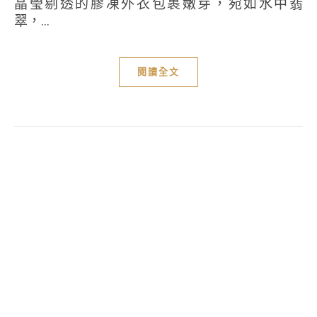
晶瑩剔透的膠凍外衣包裹嫩芽，宛如水中翡
翠，...
閱讀全文