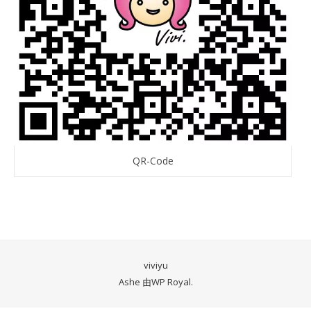
QR-Code
viviyu
Ashe 由
WP Royal
.