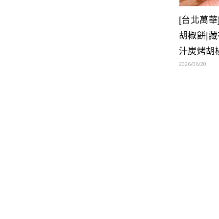
[台北萬華
胡椒餅|
汁炭烤胡
2026/06/20