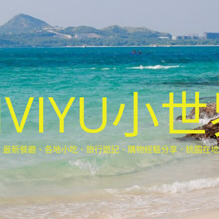
IVIYU小
新餐廳、各地小吃、旅行遊記、購物經驗分享．桃園在地部落客(Ta