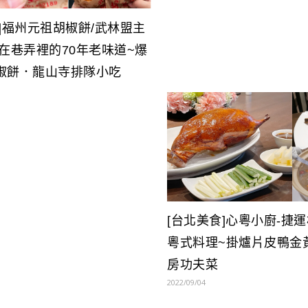
]福州元祖胡椒餅/武林盟主
藏在巷弄裡的70年老味道~爆
椒餅．龍山寺排隊小吃
[台北美食]心粵小廚-捷
粵式料理~掛爐片皮鴨金
房功夫菜
2022/09/04