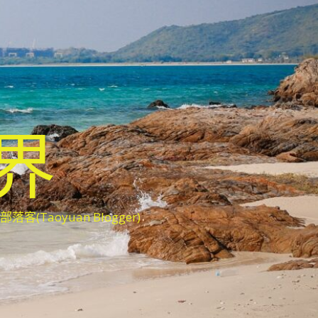
世界
oyuan Blogger)