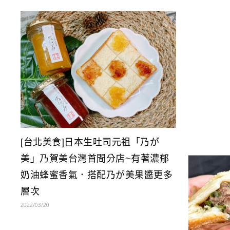
[台北美食]日本生吐司元祖「乃が
美」乃賀美台灣首間分店~有著濃郁
奶油蜂蜜香氣．搭配乃が美果醬更多
層次
2022/03/20