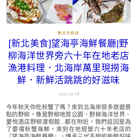
新北市好店
[新北美食]望海亭海鮮餐廳|野
柳海洋世界旁六十年在地老店
漁港料理．北海岸萬里現撈海
鮮．新鮮活跳跳的好滋味
2022/11/18
今年秋天你吃秋蟹了嗎？來到北海岸很多旅遊景
點的野柳，像是野柳地質公園、野柳海洋世界、
薆悅酒店野柳渡假館…都在附近，我們這回是為
了要嚐秋蟹海鮮，來到在地經營六十年老店的
『望海亭海鮮餐廳』，傳承三代不變的新鮮好味