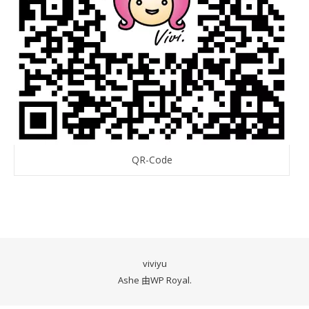
QR-Code
viviyu
Ashe 由
WP Royal
.