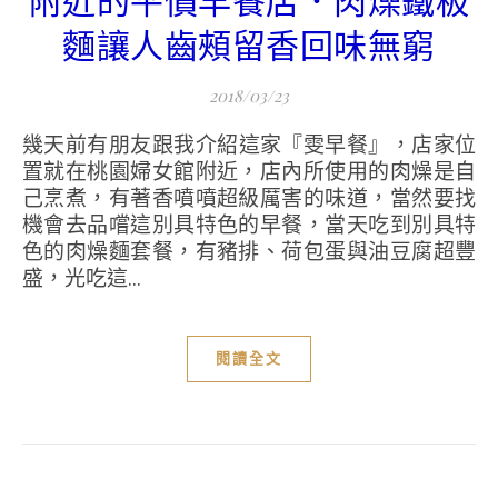
附近的平價早餐店．肉燥鐵板
麵讓人齒頰留香回味無窮
2018/03/23
幾天前有朋友跟我介紹這家『雯早餐』，店家位
置就在桃園婦女館附近，店內所使用的肉燥是自
己烹煮，有著香噴噴超級厲害的味道，當然要找
機會去品嚐這別具特色的早餐，當天吃到別具特
色的肉燥麵套餐，有豬排、荷包蛋與油豆腐超豐
盛，光吃這...
閱讀全文