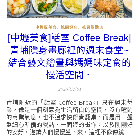
,
,
中壢區美食
桃園好店
桃園甜點店
[中壢美食]話室 Coffee Break|
青埔隱身畫廊裡的週末食堂~
結合藝文繪畫與媽媽味定食的
慢活空間．
2026/02/01
青埔附近的「話室 Coffee Break」只在週末營
業，像是一個刻意為生活留白的空間，沒有喧鬧
的商業氣息，也不追求快節奏翻桌，而是用一盤
盤細心準備的餐點、一面牆的畫作，以及剛剛好
的安靜，邀請人們慢慢坐下來，這裡不像傳統...