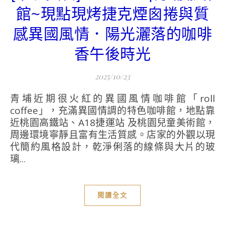
館~現點現烤捷克煙囪捲與質
感異國風情．陽光灑落的咖啡
香午後時光
2025/10/23
青埔近期很火紅的異國風情咖啡館「roll
coffee」，充滿異國情調的特色咖啡館，地點靠
近桃園高鐵站、A18捷運站 及桃園兒童美術館，
周邊環境寧靜且富有生活質感。店家的外觀以現
代簡約風格設計，乾淨俐落的線條與大片的玻
璃...
閱讀全文