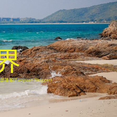
世界
oyuan Blogger)