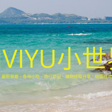
IVIYU小
新餐廳、各地小吃、旅行遊記、購物經驗分享．桃園在地部落客(Ta