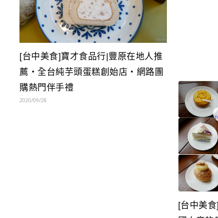
[台中美食]寶才食品行|豐原在地人推
薦‧全台純芋頭蛋糕創始店‧網路團
購熱門伴手禮
2020/09/28
[台中美食]