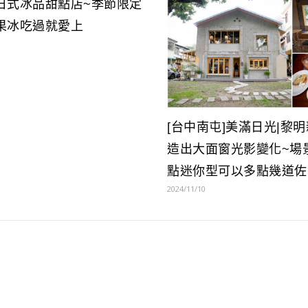
日式冰品甜點店~季節限定
果冰吃過就愛上
[台中南屯]美滿日光|黎
造出大面窗光影變化~場
點迷你型可以多點幾道佐
2024/11/10