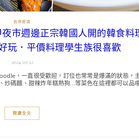
台中好店
le|逢甲夜市週邊正宗韓國人開的韓食料
好玩．平價料理學生族很喜歡
2024/05/12
noodle，一直很受歡迎，訂位也常常是爆滿的狀態，
、炒碼麵、甜辣炸年糕熱狗…等菜色在這裡都可以品
閱讀全文