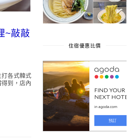
理~敲敲
住宿優惠比價
主打各式韓式
嚐得到，店內