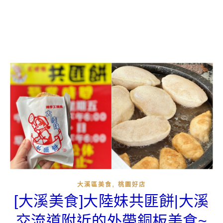
,
大溪區美食
桃園好店
[大溪美食]大陸妹共匪餅|大溪
交流道附近的外帶銅板美食~