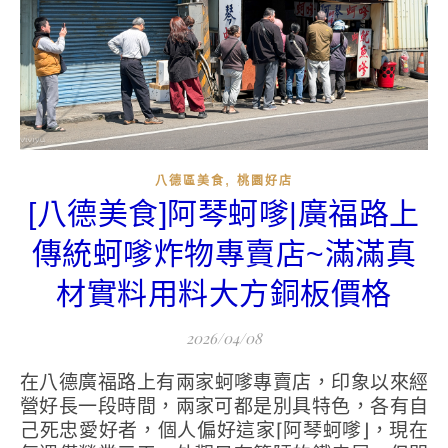
,
八德區美食
桃園好店
[八德美食]阿琴蚵嗲|廣福路上
傳統蚵嗲炸物專賣店~滿滿真
材實料用料大方銅板價格
2026/04/08
在八德廣福路上有兩家蚵嗲專賣店，印象以來經
營好長一段時間，兩家可都是別具特色，各有自
己死忠愛好者，個人偏好這家⌈阿琴蚵嗲⌋，現在