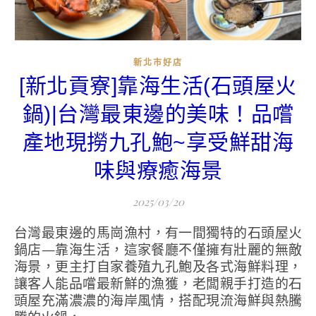
新北市好店
[新北貢寮]靠海生活(石頭屋火
鍋)|台灣最東邊的美味！品嚐
產地現撈九孔鮑~享受鮮甜海
味與療癒海景
2025/03/20
台灣最東邊的馬崗漁村，有一間獨特的石頭屋火
鍋店—靠海生活，這家餐廳不僅擁有壯麗的無敵
海景，更主打自家養殖九孔鮑及各式海鮮料理，
讓客人能品嚐最新鮮的漁獲，老闆親手打造的石
頭屋充滿濃濃的海岸風情，搭配現流海鮮與熱騰