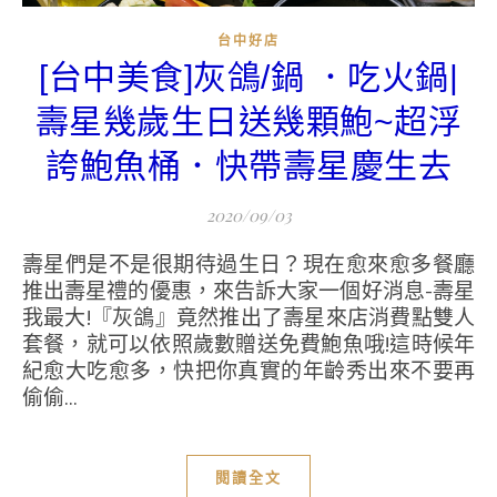
台中好店
[台中美食]灰鴿/鍋 ．吃火鍋|
壽星幾歲生日送幾顆鮑~超浮
誇鮑魚桶．快帶壽星慶生去
2020/09/03
壽星們是不是很期待過生日？現在愈來愈多餐廳
推出壽星禮的優惠，來告訴大家一個好消息-壽星
我最大!『灰鴿』竟然推出了壽星來店消費點雙人
套餐，就可以依照歲數贈送免費鮑魚哦!這時候年
紀愈大吃愈多，快把你真實的年齡秀出來不要再
偷偷...
閱讀全文