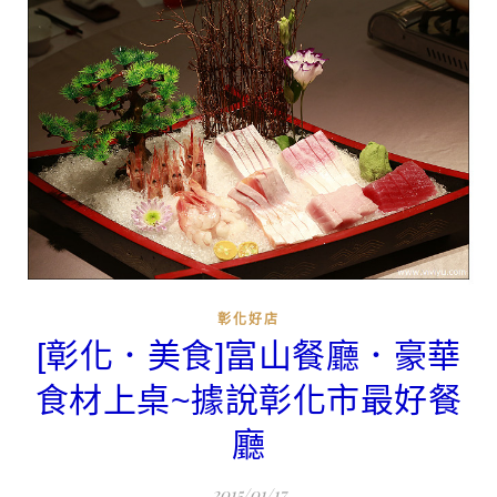
彰化好店
[彰化．美食]富山餐廳．豪華
食材上桌~據說彰化市最好餐
廳
2015/01/17