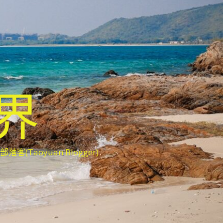
世界
oyuan Blogger)