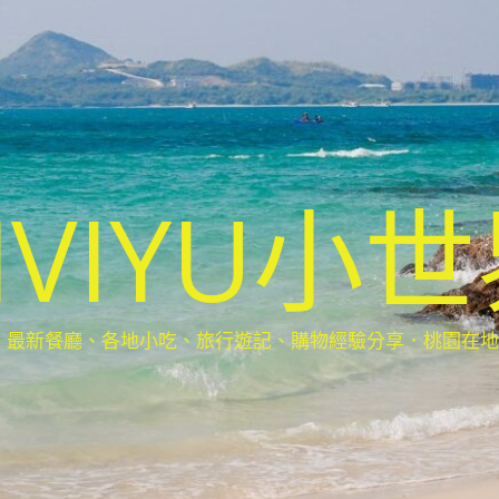
IVIYU小
新餐廳、各地小吃、旅行遊記、購物經驗分享．桃園在地部落客(Ta