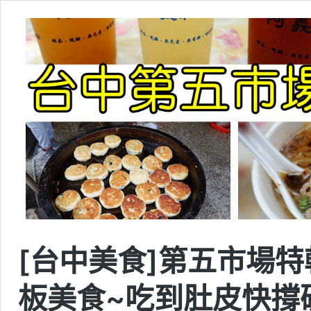
[台中美食]第五市場
板美食~吃到肚皮快撐