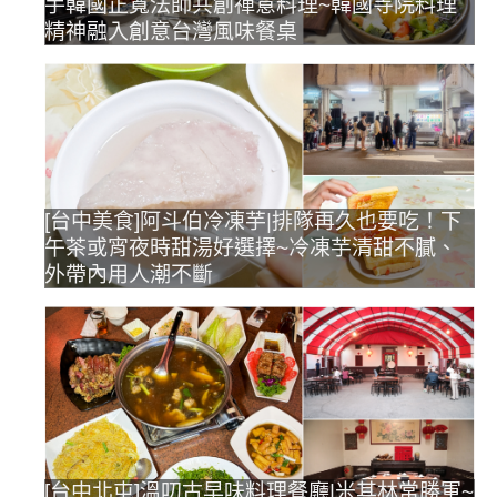
手韓國正寬法師共創禪意料理~韓國寺院料理
精神融入創意台灣風味餐桌
[台中美食]阿斗伯冷凍芋|排隊再久也要吃！下
午茶或宵夜時甜湯好選擇~冷凍芋清甜不膩、
外帶內用人潮不斷
[台中北屯]溫叨古早味料理餐廳|米其林常勝軍~