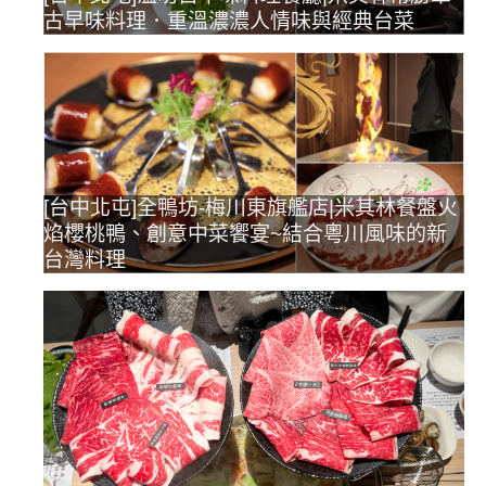
古早味料理．重溫濃濃人情味與經典台菜
[台中北屯]全鴨坊-梅川東旗艦店|米其林餐盤火
焰櫻桃鴨、創意中菜饗宴~結合粵川風味的新
台灣料理