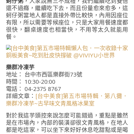
蚵仔粥
，人家說無三不成禮，我們繼續吃到雙倍
還不過癮，繼續吃下去，而且份量愈來愈多，這
蚵仔粥當地人都是直接外帶比較快，內用因座位
有限，所以需要等候座位，只是大家用餐速度都
很快，翻桌速度也相當快，不用等太久就能用
餐。
樂群冷凍芋
地址： 台中市西區樂群街73號
時間： 10:30-20:00
電話： 04-2375 8767
詳細文章：
[台中美食]第五市場特輯．第八攤．
樂群冷凍芋~古早味文青風格冰果室
對於我這芋頭控來說怎麼可能錯過，重點是雖然
是在市場內，內部的裝潢卻很文青風格，在地人
都是吃這家，可以坐下來好好休息吃甜點或是喝