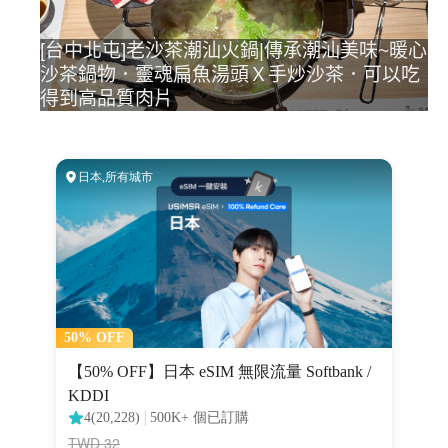
[台中北屯]老沙茶潮汕火鍋|傳承潮汕美味~暖心
沙茶鍋物．靈魂扁魚湯頭Ｘ手炒沙茶．可以吃
得到高品質肉片