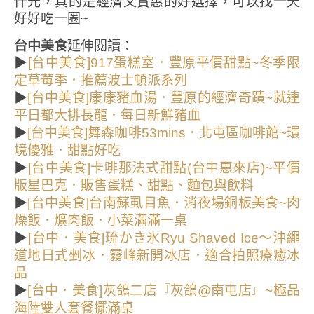
仟元，真的是經濟又實惠的好選擇，可以找一天
好好吃一圈~
台中美食
延伸閱讀：
▶
[台中美食]917蛋糕室．豐原平價甜點~冬季限
定草莓季．推薦波士頓派系列
▶
[台中美食]康康豬血湯．豐原的經濟奇蹟~就連
平日都大排長龍．每日新鮮豬血
▶
[台中美食]舞森咖啡53mins．北屯區咖啡館~環
境優雅．甜點好吃
▶
[台中美食]卡啡那法式甜點(台中惠來店)~平價
版星巴克．販售蛋糕、甜點、麵包與飲料
▶
[台中美食]台南蘇虱目魚．消夜場銅板美食~肉
燥飯．爌肉飯．小菜滿滿一桌
▶
[台中．美食]琉かき氷Ryu Shaved Ice～沖繩
道地日式剉冰．霧峰新開冰店．適合拍照療癒冰
品
▶
[台中．美食]灰鴿二店『灰鴿@南屯店』~極品
海陸雙人套餐擺滿桌