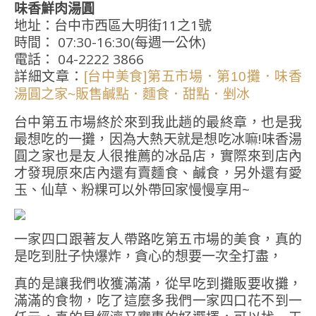
味香鮮肉湯圓
地址：台中市西區大明街11之1號
時間： 07:30-16:30(每週一公休)
電話： 04-2222 3866
詳細文章：
[台中美食]第五市場．第10攤．味香
湯圓之家~販售鹹點．麵食．甜點．剉冰
台中第五市場終於來到我此趟的最終章，也是我
最想吃的一攤，因為大熱天就是想吃冰嘛!味香湯
圓之家也是友人很推薦的冰品店，實際來到店內
才發現原來店內還有賣麵食、鹹食，另外還有愛
玉、仙草、粉粿可以外帶回家慢慢享用~
一家四口跟著友人帶路吃第五市場的美食，真的
是吃到肚子快爆炸，貪心的想要一次全打盡，
真的是讓我們收獲滿滿，從早吃到攤販要收攤，
滿滿的食物，吃了這麼多我們一家四口花不到一