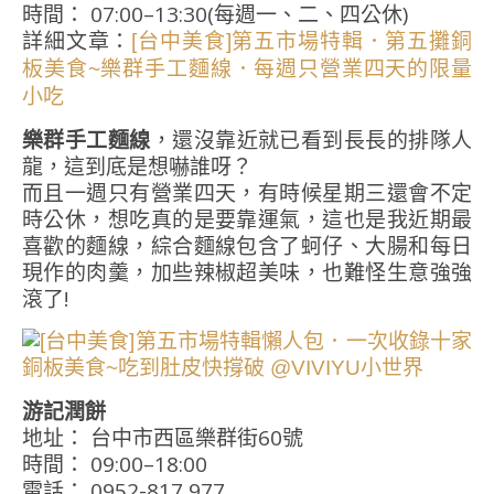
時間： 07:00–13:30(每週一、二、四公休)
詳細文章：
[台中美食]第五市場特輯．第五攤銅
板美食~樂群手工麵線．每週只營業四天的限量
小吃
樂群手工麵線
，還沒靠近就已看到長長的排隊人
龍，這到底是想嚇誰呀？
而且一週只有營業四天，有時候星期三還會不定
時公休，想吃真的是要靠運氣，這也是我近期最
喜歡的麵線，綜合麵線包含了蚵仔、大腸和每日
現作的肉羹，加些辣椒超美味，也難怪生意強強
滾了!
游記潤餅
地址： 台中市西區樂群街60號
時間： 09:00–18:00
電話： 0952-817 977