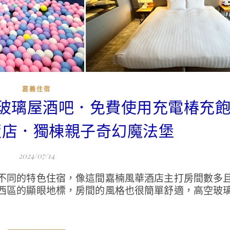
嘉義住宿
空玻璃屋酒吧．免費使用充電椿充
飯店．獨棟親子奇幻魔法堡
2024/07/14
不同的特色住宿，像這間嘉楠風華酒店主打房間數多
西區的顯眼地標，房間的風格也很簡單舒適，高空玻