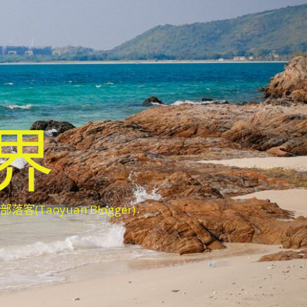
世界
oyuan Blogger)