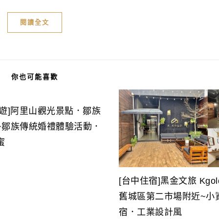
閱讀全文
你也可能喜歡
旅遊]阿里山觀光景點．鄒族
~鄒族傳統婚禮體驗活動．
蜜
[台中住宿]黑金文旅 Kgold
舊城區第二市場附近~小
宿．工業設計風