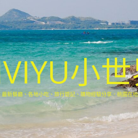
IVIYU小
新餐廳、各地小吃、旅行遊記、購物經驗分享．桃園在地部落客(Ta