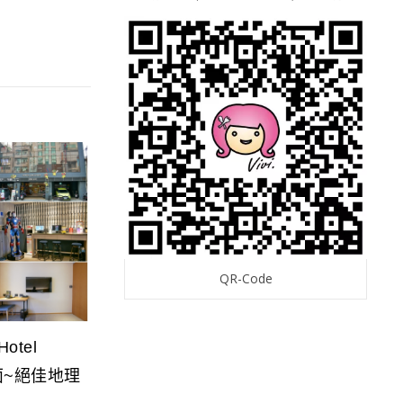
QR-Code
otel
對面~絕佳地理