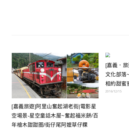
[嘉義．
文化部落
相約甜蜜
2016/12/15
[嘉義旅遊]阿里山奮起湖老街|電影星
空場景-星空童話木屋~奮起福米餅/百
年檜木甜甜圈/街仔尾阿嬤草仔粿