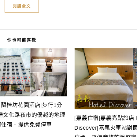
閱讀全文
你也可能喜歡
]蘭桂坊花園酒店|步行1分
達文化路夜市的優越的地理
[嘉義住宿]嘉義亮點旅店 H
適住宿．提供免費停車
Discover|嘉義火車站