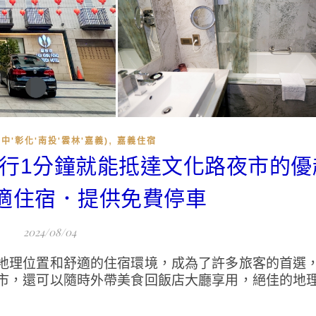
,
中'彰化'南投'雲林'嘉義)
嘉義住宿
|步行1分鐘就能抵達文化路夜市的
適住宿．提供免費停車
2024/08/04
地理位置和舒適的住宿環境，成為了許多旅客的首選
市，還可以隨時外帶美食回飯店大廳享用，絕佳的地