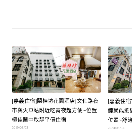
[嘉義住宿]蘭桂坊花園酒店|文化路夜
[嘉義住宿
市與火車站附近吃宵夜超方便~位置
鐘就能抵
極佳鬧中取靜平價住宿
位置~舒
2019/08/03
2024/08/04