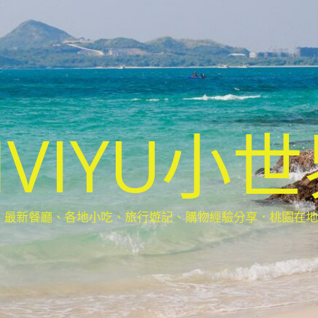
IVIYU小
新餐廳、各地小吃、旅行遊記、購物經驗分享．桃園在地部落客(Ta