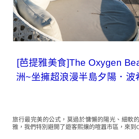
[芭提雅美食]The Oxygen B
洲~坐擁超浪漫半島夕陽．波
旅行最完美的公式，莫過於慵懶的陽光、細軟
雅，我們特別避開了遊客熙攘的喧囂市區，來到Cross 