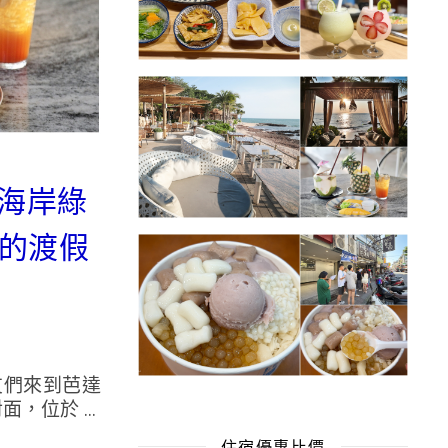
漫的海岸綠
的渡假
友們來到芭達
，位於 ...
住宿優惠比價