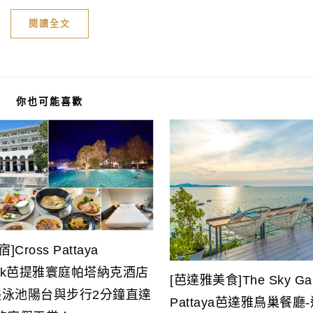
閱讀全文
你也可能喜歡
Cross Pattaya
mnak芭提雅寰庭帕塔納克酒店
[芭達雅美食]The Sky Gal
絕美泳池陽台與步行2分鐘直達
Pattaya芭達雅鳥巢餐