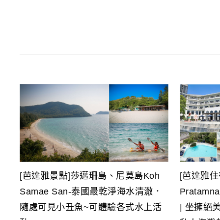
[芭達雅景點]莎邁珊島、尼莫島Koh
[芭達雅住宿]
Samae San-泰國最乾淨海水清澈．
Prata
隨處可見小丑魚~可體驗各式水上活
| 坐擁