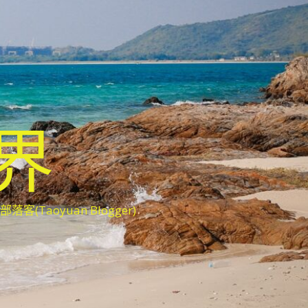
世界
oyuan Blogger)