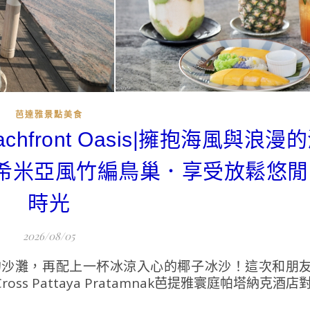
芭達雅景點美食
eachfront Oasis|擁抱海風與浪
希米亞風竹編鳥巢．享受放鬆悠閒
時光
2026/08/05
的沙灘，再配上一杯冰涼入心的椰子冰沙！這次和朋
Pattaya Pratamnak芭提雅寰庭帕塔納克酒店對面