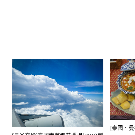
[泰國．曼谷]