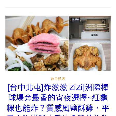
台中好店
[台中北屯]炸滋滋 ZiZi|洲際棒
球場旁最香的宵夜選擇~紅龜
粿也能炸？質感風鹽酥雞．平