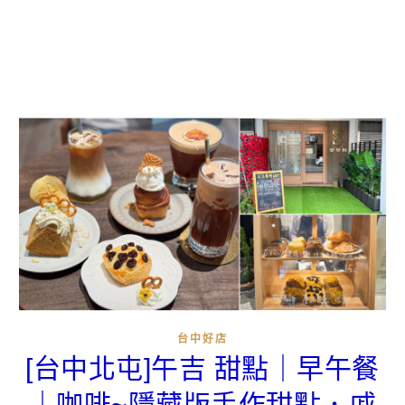
台中好店
[台中北屯]午吉 甜點｜早午餐
｜咖啡~隱藏版手作甜點．戚