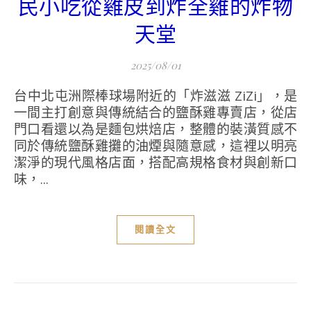
民小吃從雞皮到炸全雞的炸物
天堂
2025/08/01
台中北屯洲際棒球場附近的「炸滋滋 ZiZi」，是
一間主打創意與傳統結合的鹽酥雞專賣店，從店
門口看還以為是麵包烘焙店，整體的裝潢質感不
同於傳統鹽酥雞攤的油煙與隨意感，這裡以明亮
潔淨的現代風格店面，搭配高規格食材與創新口
味，...
閱讀全文