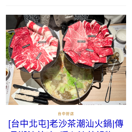
台中好店
[台中北屯]老沙茶潮汕火鍋|傳