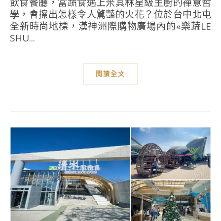
飲食餐廳，當蔬食遇上米其林星級主廚的禪意哲
學，會擦出怎樣令人驚豔的火花？位於台中北屯
全新時尚地標，漢神洲際購物廣場內的«樂蔬LE
SHU...
閱讀全文