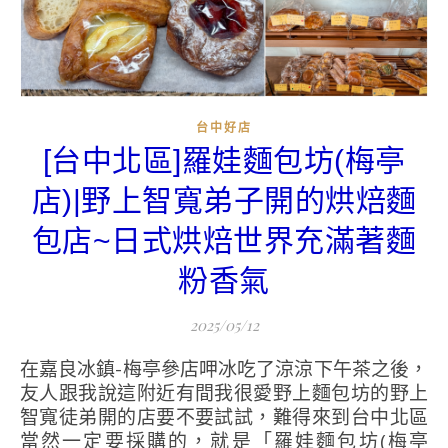
台中好店
[台中北區]羅娃麵包坊(梅亭
店)|野上智寬弟子開的烘焙麵
包店~日式烘焙世界充滿著麵
粉香氣
2025/05/12
在嘉良冰鎮-梅亭參店呷冰吃了涼涼下午茶之後，
友人跟我說這附近有間我很愛野上麵包坊的野上
智寬徒弟開的店要不要試試，難得來到台中北區
當然一定要採購的，就是「羅娃麵包坊(梅亭