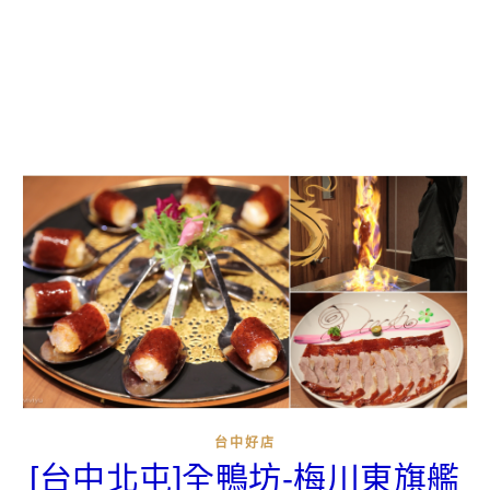
台中好店
[台中北屯]全鴨坊-梅川東旗艦