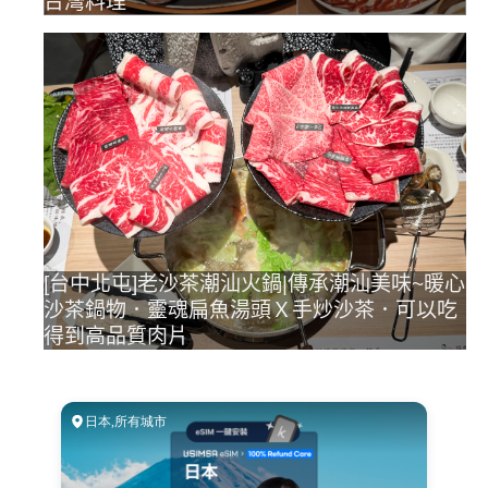
台灣料理
[台中北屯]老沙茶潮汕火鍋|傳承潮汕美味~暖心
沙茶鍋物．靈魂扁魚湯頭Ｘ手炒沙茶．可以吃
得到高品質肉片