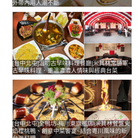
外帶內用人潮不斷
[台中北屯]溫叨古早味料理餐廳|米其林常勝軍~
古早味料理．重溫濃濃人情味與經典台菜
[台中北屯]全鴨坊-梅川東旗艦店|米其林餐盤火
焰櫻桃鴨、創意中菜饗宴~結合粵川風味的新