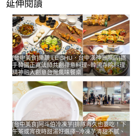
延伸閱讀
[台中美食]樂蔬 LE SHU．台中漢神洲際店|攜
手韓國正寬法師共創禪意料理~韓國寺院料理
精神融入創意台灣風味餐桌
[台中美食]阿斗伯冷凍芋|排隊再久也要吃！下
午茶或宵夜時甜湯好選擇~冷凍芋清甜不膩、