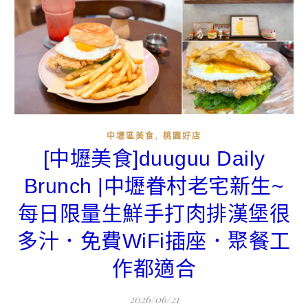
,
中壢區美食
桃園好店
[中壢美食]duuguu Daily
Brunch |中壢眷村老宅新生~
每日限量生鮮手打肉排漢堡很
多汁．免費WiFi插座．聚餐工
作都適合
2026/06/21