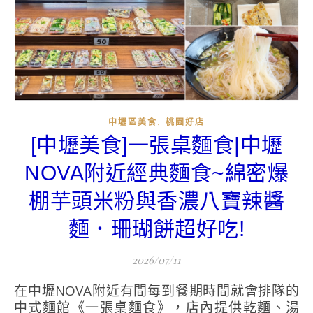
,
中壢區美食
桃園好店
[中壢美食]一張桌麵食|中壢
NOVA附近經典麵食~綿密爆
棚芋頭米粉與香濃八寶辣醬
麵．珊瑚餅超好吃!
2026/07/11
在中壢NOVA附近有間每到餐期時間就會排隊的
中式麵館《一張桌麵食》，店內提供乾麵、湯