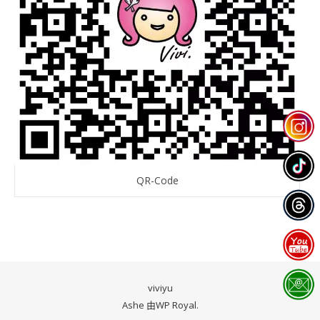
QR-Code
viviyu
Ashe 由
WP Royal
.