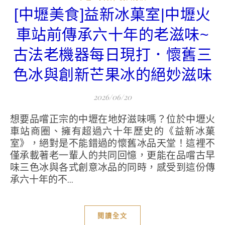
[中壢美食]益新冰菓室|中壢火
車站前傳承六十年的老滋味~
古法老機器每日現打．懷舊三
色冰與創新芒果冰的絕妙滋味
2026/06/20
想要品嚐正宗的中壢在地好滋味嗎？位於中壢火
車站商圈、擁有超過六十年歷史的《益新冰菓
室》，絕對是不能錯過的懷舊冰品天堂！這裡不
僅承載著老一輩人的共同回憶，更能在品嚐古早
味三色冰與各式創意冰品的同時，感受到這份傳
承六十年的不...
閱讀全文