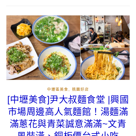
,
中壢區美食
桃園好店
[中壢美食]尹大叔麵食堂 |興國
市場周邊高人氣麵館！湯麵滿
滿蔥花與青菜誠意滿滿~文青
風裝潢、銅板價台式小吃