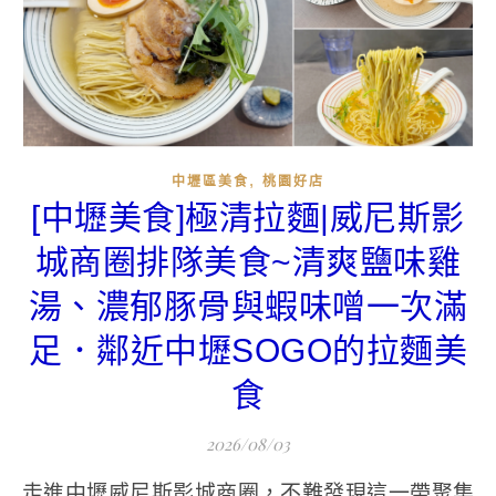
,
中壢區美食
桃園好店
[中壢美食]極清拉麵|威尼斯影
城商圈排隊美食~清爽鹽味雞
湯、濃郁豚骨與蝦味噌一次滿
足．鄰近中壢SOGO的拉麵美
食
2026/08/03
走進中壢威尼斯影城商圈，不難發現這一帶聚集