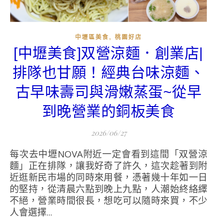
,
中壢區美食
桃園好店
[中壢美食]双營涼麵．創業店|
排隊也甘願！經典台味涼麵、
古早味壽司與滑嫩蒸蛋~從早
到晚營業的銅板美食
2026/06/27
每次去中壢NOVA附近一定會看到這間「双營涼
麵」正在排隊，讓我好奇了許久，這次趁著到附
近逛新民市場的同時來用餐，憑著幾十年如一日
的堅持，從清晨六點到晚上九點，人潮始終絡繹
不絕，營業時間很長，想吃可以隨時來買，不少
人會選擇...