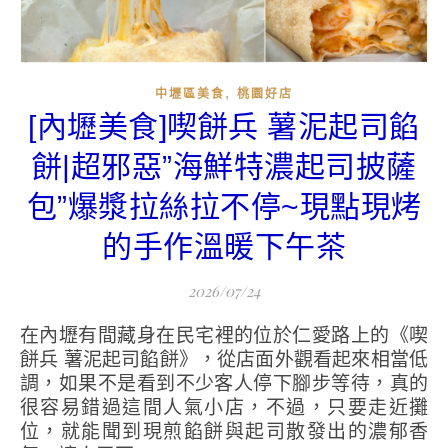
,
中壢區美食
桃園好店
[內壢美食]喫餅兵 薯泥起司餡
餅|超邪惡”海鮮特濃起司披薩
包”爆漿拉絲拉不停~現點現烤
的手作溫暖下午茶
2026/07/24
在內壢有間藏身在民宅裡的位於仁愛路上的《喫
餅兵 薯泥起司餡餅》，從店面外觀看起來相當低
調，如果不是看到不少客人停下腳步等待，真的
很容易錯過這間人氣小店，不過，只要走近攤
位，就能聞到現煎餡餅與起司散發出的濃郁香