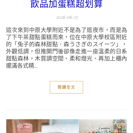
飲品加蛋糕超划算
2026/06/25
這次來到中原大學附近不是為了逛夜市，而是為
了下午茶甜點蛋糕而來，位在中原大學校區附近
的「兔子的森林甜點．森うさぎのスイーツ」，
外觀低調，但推開門後卻像走進一座溫柔的日系
甜點森林，木質調空間、柔和燈光、再加上櫃內
擺滿各式精...
閱讀全文