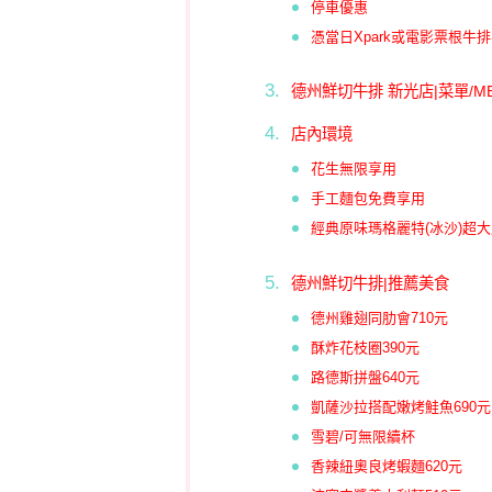
停車優惠
憑當日Xpark或電影票根牛
德州鮮切牛排 新光店|菜單/M
店內環境
花生無限享用
手工麵包免費享用
經典原味瑪格麗特(冰沙)超
德州鮮切牛排|推薦美食
德州雞翅同肋會710元
酥炸花枝圈390元
路德斯拼盤640元
凱薩沙拉搭配嫩烤鮭魚690元
雪碧/可無限續杯
香辣紐奧良烤蝦麵620元