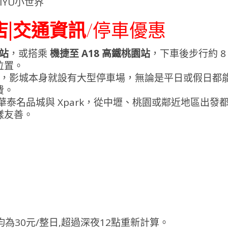
|交通資訊/
停車優惠
站
，或搭乘
機捷至 A18 高鐵桃園站
，下車後步行約 8
位置。
，影城本身就設有大型停車場，無論是平日或假日都
費。
華泰名品城與 Xpark，從中壢、桃園或鄰近地區出發
樣友善。
均為30元/整日,超過深夜12點重新計算。