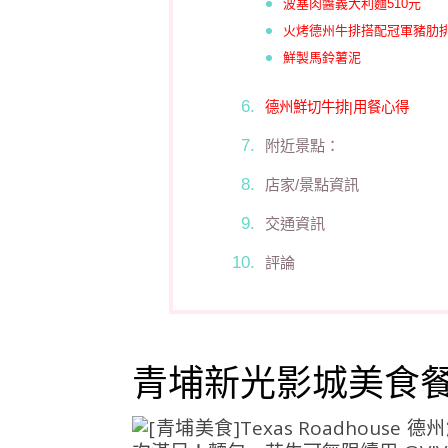
波塞肉醬義大利麵510元
火烤德州牛排搭配冠軍豬肋排1
鮮製馬鈴薯泥
德州鮮切牛排|用餐心得
附近景點：
店家/景點資訊
交通資訊
評論
青埔新光影城美食