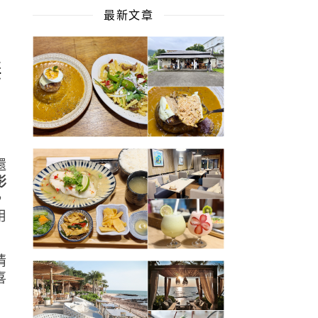
最新文章
無
還
影
，
用
情
喜