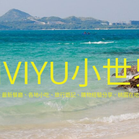
IVIYU小
新餐廳、各地小吃、旅行遊記、購物經驗分享．桃園在地部落客(Ta