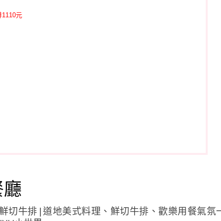
110元
餐廳