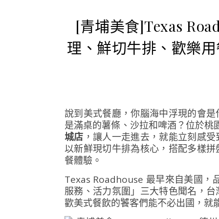
[青埔美食]Texas R
理、鮮切牛排、歡樂用
說到美式餐廳，你腦海中浮現的會是
是滿桌的薯條、沙拉和啤酒？位於桃
城店
，讓人一走進去，就能立刻感受
以新鮮現切牛排為核心，搭配多樣拼
餐體驗。
Texas Roadhouse 最早來自
服務、活力氛圍」三大特色聞名，台
歡美式餐飲的饕客們能不必出國，就