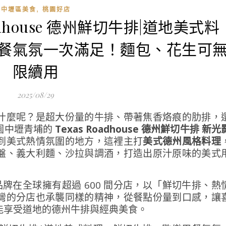
,
中壢區美食
桃園好店
oadhouse 德州鮮切牛排|道地美式料
餐氣氛一次滿足！麵包、花生可
限續用
2025/08/29
什麼呢？是超大份量的牛排、帶著焦香烙痕的肋排，
園中壢青埔的
Texas Roadhouse 德州鮮切牛排 新光
到美式熱情氛圍的地方，這裡主打
美式德州風格料理
盤、義大利麵、沙拉與調酒，打造出原汁原味的美式
美國，品牌在全球擁有超過 600 間分店，以「鮮切牛排、熱
灣的分店也承襲同樣的精神，從餐點份量到口感，讓
能享受道地的德州牛排與經典美食。