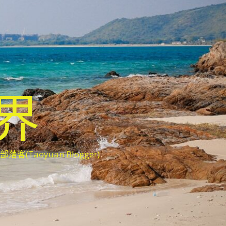
世界
oyuan Blogger)