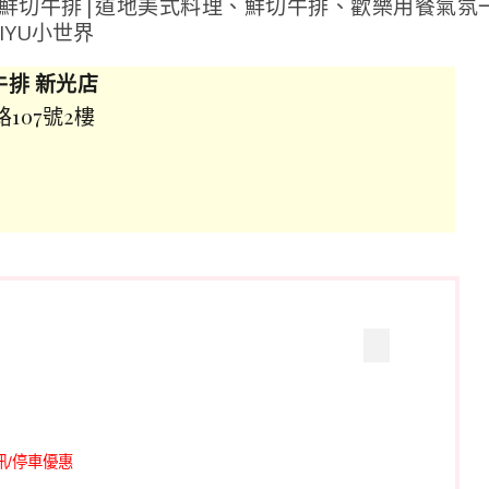
切牛排 新光店
107號2樓
/
停車優惠