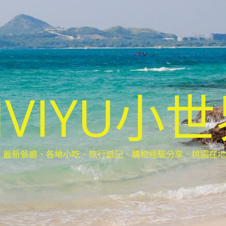
IVIYU小
新餐廳、各地小吃、旅行遊記、購物經驗分享．桃園在地部落客(Ta