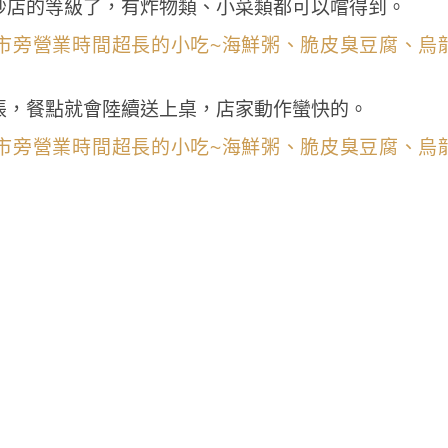
炒店的等級了，有炸物類、小菜類都可以嚐得到。
帳，餐點就會陸續送上桌，店家動作蠻快的。