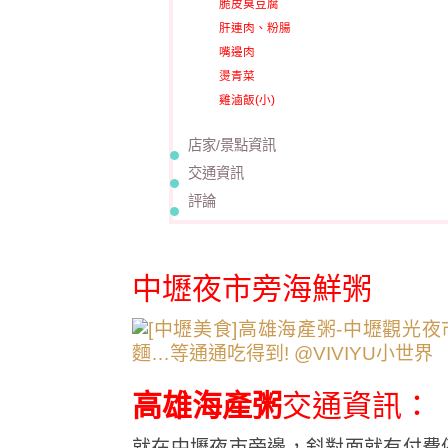
脆皮臭豆腐
肝連肉、粉腸
嘴邊肉
燙青菜
雞滷飯(小)
店家/景點資訊
交通資訊
評論
中壢夜市旁海鮮粥
高雄海產粥
交通資訊：
就在中壢夜市旁邊，斜對面就有付費