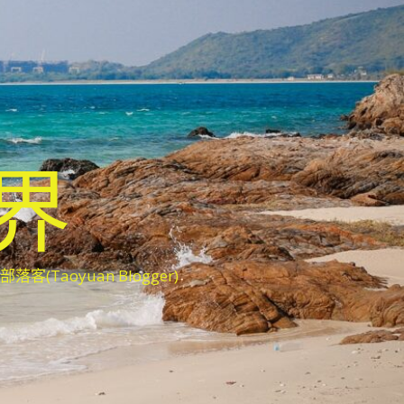
世界
oyuan Blogger)