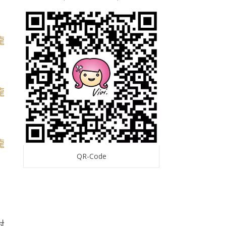
QR-Code
對