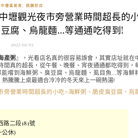
,
中壢區美食
桃園好店
-中壢觀光夜市旁營業時間超長的
豆腐、烏龍麵…等通通吃得到!
2023/02/03
海產粥
』，光看店名真的很容易誤會，其實店址就在
時間真的超長，從午餐、晚餐、宵夜通通都吃得到，
都能嚐到海鮮粥、臭豆腐、烏龍麵、虱目魚…等海鮮
，熱騰騰上桌最適合冷冷的冬天來上一碗熱湯!
西路二段181號
一公休)