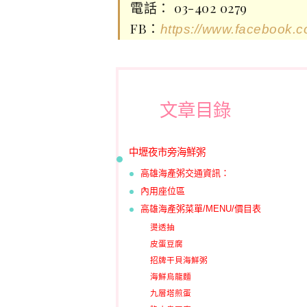
電話： 03-402 0279
FB：
https://www.facebook
文章目錄
中壢夜市旁海鮮粥
高雄海產粥交通資訊：
內用座位區
高雄海產粥菜單/MENU/價目表
燙透抽
皮蛋豆腐
招牌干貝海鮮粥
海鮮烏龍麵
九層塔煎蛋