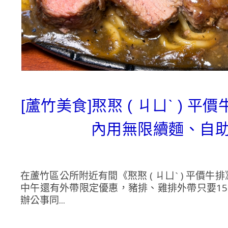
[蘆竹美食]焣焣 ( ㄐㄩˋ ) 
內用無限續麵、自助
在蘆竹區公所附近有間《焣焣 ( ㄐㄩˋ ) 平
中午還有外帶限定優惠，豬排、雞排外帶只要1
辦公事同...