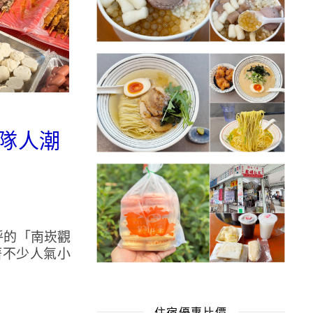
排隊人潮
呼的「南崁觀
著不少人氣小
住宿優惠比價