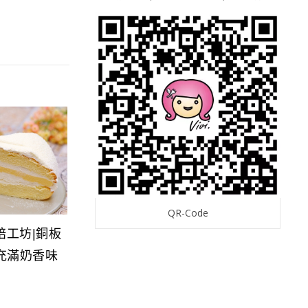
QR-Code
焙工坊|銅板
充滿奶香味