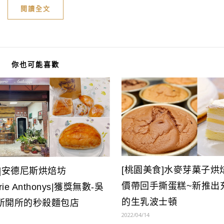
閱讀全文
你也可能喜歡
[桃園美食]水麥芽菓子烘
食]安德尼斯烘焙坊
價帶回手撕蛋糕~新推出
erie Anthonys|獲獎無數-吳
的生乳波士頓
所開所的秒殺麵包店
2022/04/14