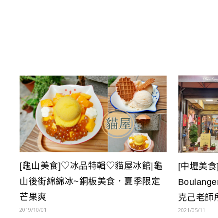
[龜山美食]♡冰品特輯♡貓屋冰館|龜
[中壢美
山後街綿綿冰~銅板美食．夏季限定
Boulang
芒果爽
克己老師
2019/10/01
2021/05/11