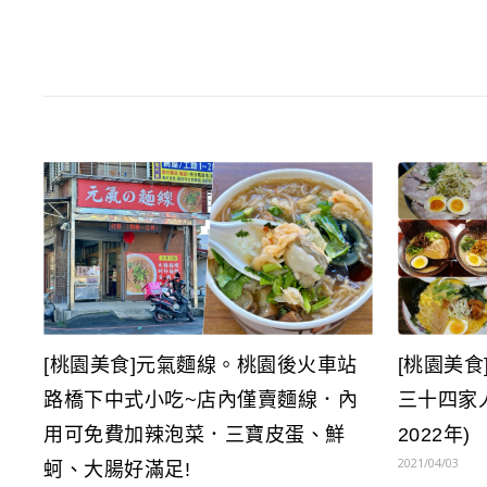
[桃園美食
[桃園美食]元氣麵線。桃園後火車站
三十四家
路橋下中式小吃~店內僅賣麵線．內
2022年)
用可免費加辣泡菜．三寶皮蛋、鮮
2021/04/03
蚵、大腸好滿足!