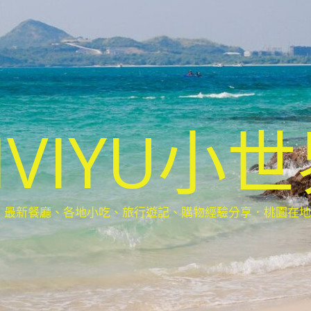
IVIYU小
新餐廳、各地小吃、旅行遊記、購物經驗分享．桃園在地部落客(Ta