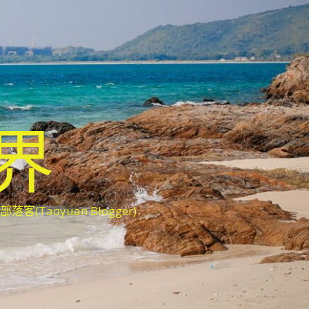
世界
oyuan Blogger)