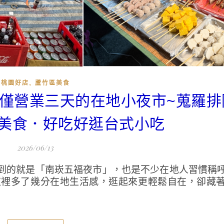
,
桃園好店
蘆竹區美食
每週僅營業三天的在地小夜市~蒐羅
美食．好吃好逛台式小吃
2026/06/13
到的就是「南崁五福夜市」，也是不少在地人習慣稱
這裡多了幾分在地生活感，逛起來更輕鬆自在，卻藏