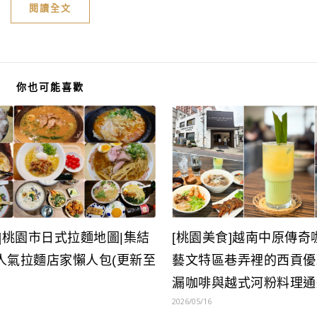
閱讀全文
你也可能喜歡
]桃園市日式拉麵地圖|集結
[桃園美食]越南中原傳奇咖
人氣拉麵店家懶人包(更新至
藝文特區巷弄裡的西貢優
漏咖啡與越式河粉料理通
2026/05/16