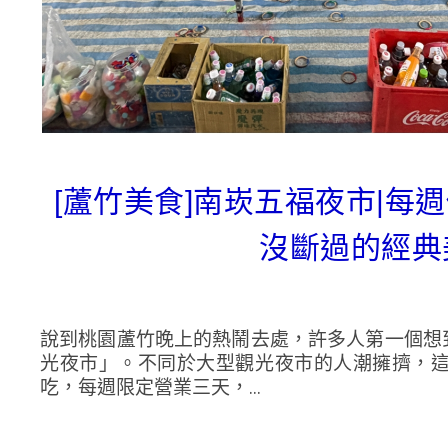
[蘆竹美食]南崁五福夜市|
沒斷過的經典
說到桃園蘆竹晚上的熱鬧去處，許多人第一個想
光夜市」。不同於大型觀光夜市的人潮擁擠，
吃，每週限定營業三天，...