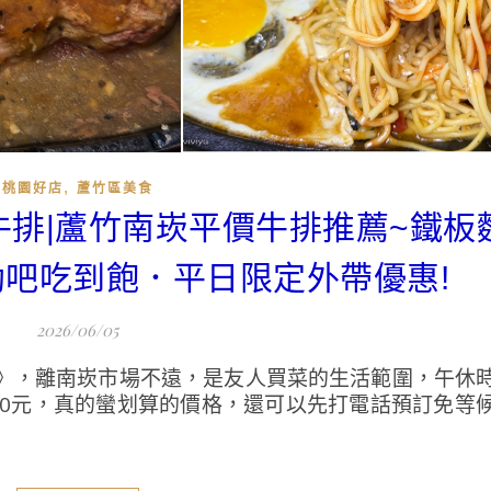
,
桃園好店
蘆竹區美食
平價牛排|蘆竹南崁平價牛排推薦~鐵板
吧吃到飽．平日限定外帶優惠!
2026/06/05
價牛排》，離南崁市場不遠，是友人買菜的生活範圍，午休
50元，真的蠻划算的價格，還可以先打電話預訂免等