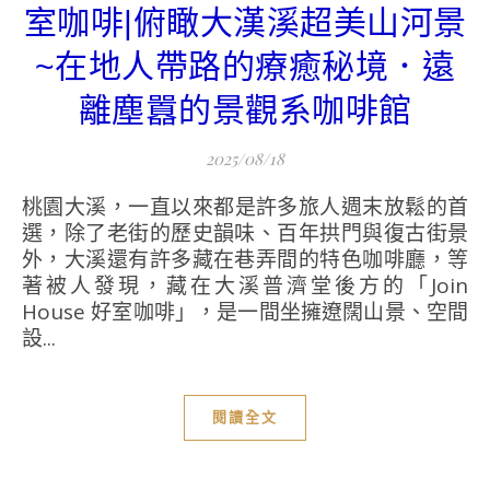
室咖啡|俯瞰大漢溪超美山河景
~在地人帶路的療癒秘境．遠
離塵囂的景觀系咖啡館
2025/08/18
桃園大溪，一直以來都是許多旅人週末放鬆的首
選，除了老街的歷史韻味、百年拱門與復古街景
外，大溪還有許多藏在巷弄間的特色咖啡廳，等
著被人發現，藏在大溪普濟堂後方的「Join
House 好室咖啡」，是一間坐擁遼闊山景、空間
設...
閱讀全文