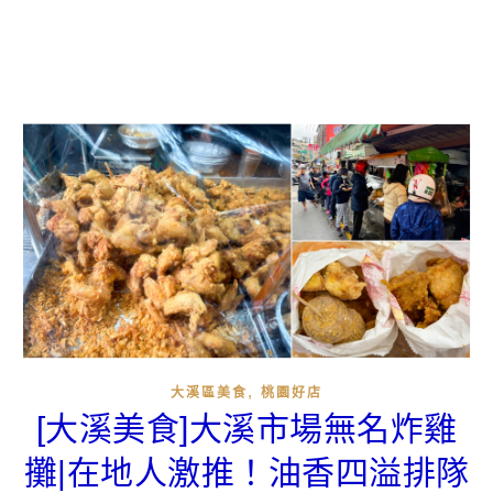
,
大溪區美食
桃園好店
[大溪美食]大溪市場無名炸雞
攤|在地人激推！油香四溢排隊