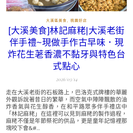
,
大溪區美食
桃園好店
[大溪美食]林記麻粩|大溪老街
伴手禮~現做手作古早味．現
炸花生荖香濃不黏牙與特色台
式點心
2026/03/14
走在大溪老街的石板路上，巴洛克式牌樓的華麗
外觀訴說著昔日的繁華，而空氣中陣陣飄散的油
炸香氣與花生醇香，在和平路眾多伴手禮店中
「林記麻粩」在這裡可以見到麻粩的製作過程，
麻粩不僅是年節祭祀的供品，更是童年記憶裡那
塊咬下會&#...