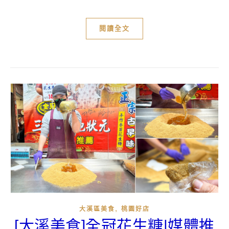
閱讀全文
,
大溪區美食
桃園好店
[大溪美食]全冠花生糖|媒體推