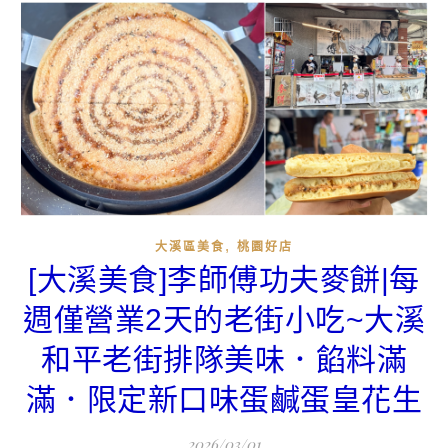
,
大溪區美食
桃園好店
[大溪美食]李師傅功夫麥餅|每
週僅營業2天的老街小吃~大溪
和平老街排隊美味．餡料滿
滿．限定新口味蛋鹹蛋皇花生
2026/03/01