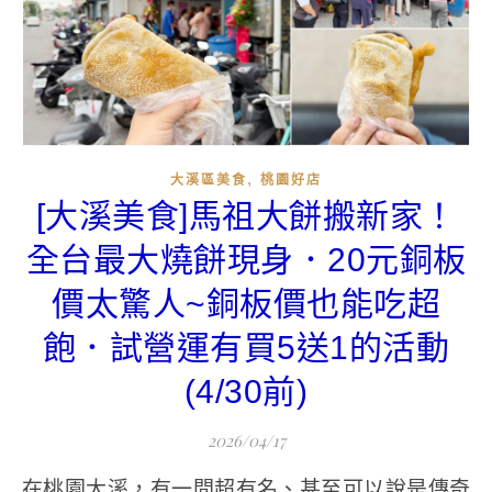
,
大溪區美食
桃園好店
[大溪美食]馬祖大餅搬新家！
全台最大燒餅現身．20元銅板
價太驚人~銅板價也能吃超
飽．試營運有買5送1的活動
(4/30前)
2026/04/17
在桃園大溪，有一間超有名、甚至可以說是傳奇