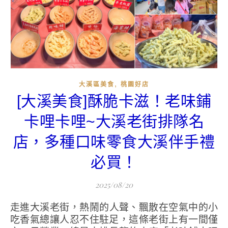
,
大溪區美食
桃園好店
[大溪美食]酥脆卡滋！老味鋪
卡哩卡哩~大溪老街排隊名
店，多種口味零食大溪伴手禮
必買！
2025/08/20
走進大溪老街，熱鬧的人聲、飄散在空氣中的小
吃香氣總讓人忍不住駐足，這條老街上有一間僅