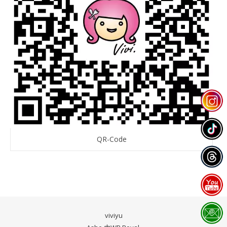
QR-Code
viviyu