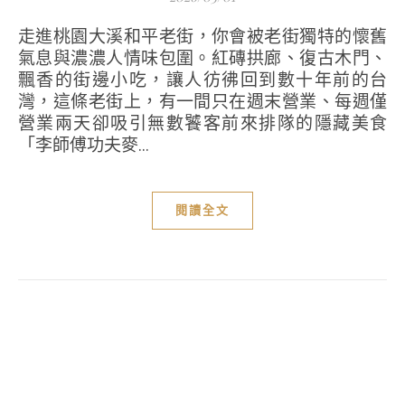
走進桃園大溪和平老街，你會被老街獨特的懷舊
氣息與濃濃人情味包圍。紅磚拱廊、復古木門、
飄香的街邊小吃，讓人彷彿回到數十年前的台
灣，這條老街上，有一間只在週末營業、每週僅
營業兩天卻吸引無數饕客前來排隊的隱藏美食
「李師傅功夫麥...
閱讀全文