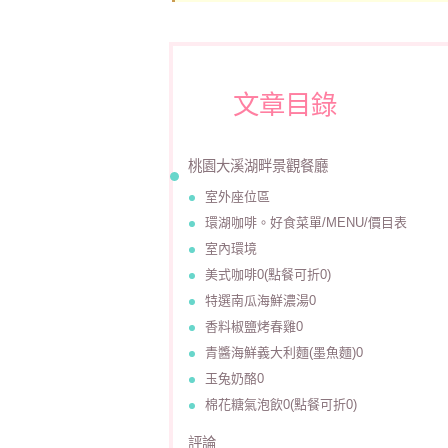
文章目錄
桃園大溪湖畔景觀餐廳
室外座位區
環湖咖啡。好食菜單/MENU/價目表
室內環境
美式咖啡0(點餐可折0)
特選南瓜海鮮濃湯0
香料椒鹽烤春雞0
青醬海鮮義大利麵(墨魚麵)0
玉兔奶酪0
棉花糖氣泡飲0(點餐可折0)
評論