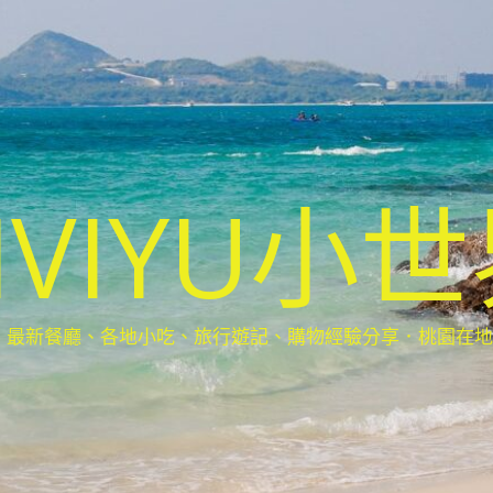
IVIYU小
新餐廳、各地小吃、旅行遊記、購物經驗分享．桃園在地部落客(Ta