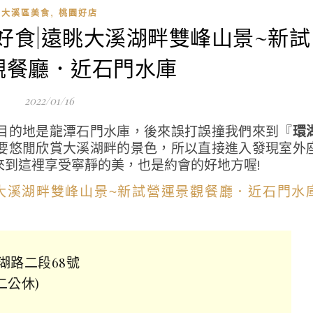
,
大溪區美食
桃園好店
。好食|遠眺大溪湖畔雙峰山景~新試
觀餐廳．近石門水庫
2022/01/16
目的地是龍潭石門水庫，後來誤打誤撞我們來到『
環
要悠閒欣賞大溪湖畔的景色，所以直接進入發現室外
來到這裡享受寧靜的美，也是約會的好地方喔!
湖路二段68號
週二公休)