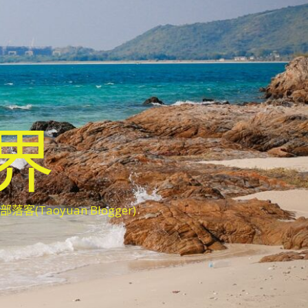
世界
oyuan Blogger)