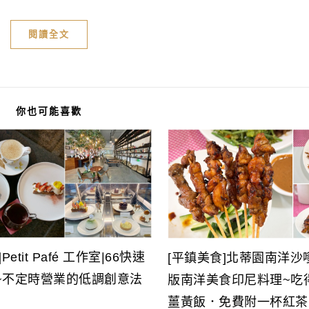
閱讀全文
你也可能喜歡
etit Pafé 工作室|66快速
[平鎮美食]北蒂園南洋沙
~不定時營業的低調創意法
版南洋美食印尼料理~吃
薑黃飯．免費附一杯紅茶