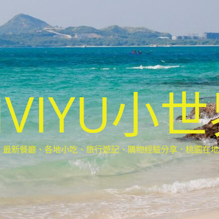
IVIYU小
新餐廳、各地小吃、旅行遊記、購物經驗分享．桃園在地部落客(Ta