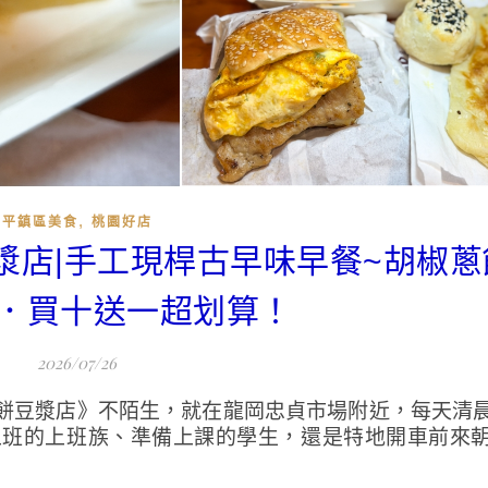
,
平鎮區美食
桃園好店
豆漿店|手工現桿古早味早餐~胡椒
．買十送一超划算！
2026/07/26
餅豆漿店》不陌生，就在龍岡忠貞市場附近，每天清
上班的上班族、準備上課的學生，還是特地開車前來