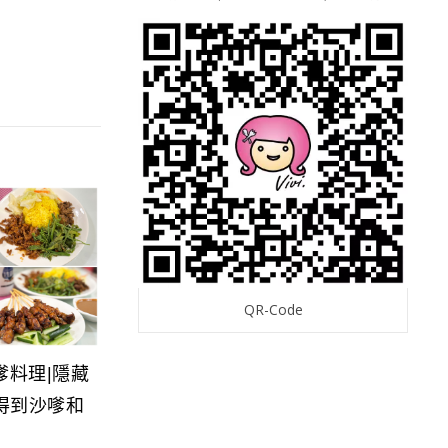
QR-Code
嗲料理|隱藏
得到沙嗲和