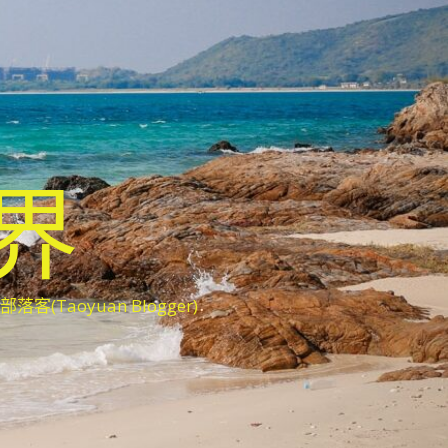
世界
oyuan Blogger)