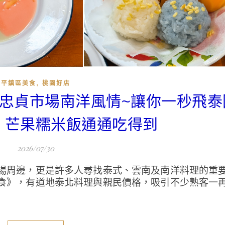
,
平鎮區美食
桃園好店
食|忠貞市場南洋風情~讓你一秒飛
、芒果糯米飯通通吃得到
2026/07/30
場周邊，更是許多人尋找泰式、雲南及南洋料理的重
食》，有道地泰北料理與親民價格，吸引不少熟客一