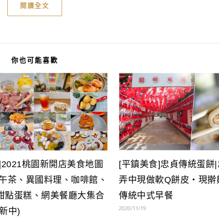
閱讀全文
你也可能喜歡
[平鎮美食]忠貞傳統蛋餅
]2021桃園新開店美食地圖
弄中現做軟Q餅皮‧現擀
下午茶、異國料理、咖啡館、
傳統中式早餐
甜點蛋糕、網美餐廳大集合
2020/11/19
新中)