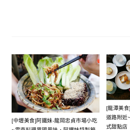
[龍潭美食]P
道路附近
[中壢美食]阿鐵妹-龍岡忠貞市場小吃
式甜點店