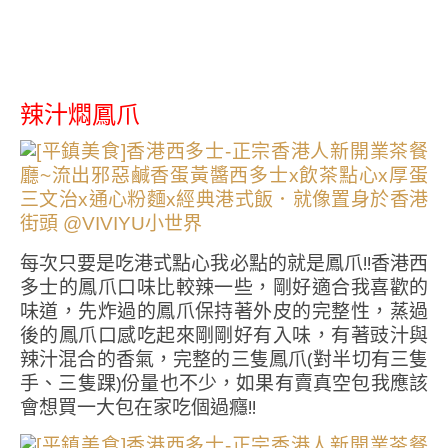
辣汁燜鳳爪
每次只要是吃港式點心我必點的就是鳳爪!!香港西
多士的鳳爪口味比較辣一些，剛好適合我喜歡的
味道，先炸過的鳳爪保持著外皮的完整性，蒸過
後的鳳爪口感吃起來剛剛好有入味，有著豉汁與
辣汁混合的香氣，完整的三隻鳳爪(對半切有三隻
手、三隻踝)份量也不少，如果有賣真空包我應該
會想買一大包在家吃個過癮!!