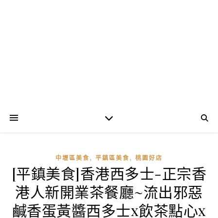
,
,
中壢區美食
平鎮區美食
桃園好店
[平鎮美食]香港西多士-正宗香
港人新開業茶餐廳~流出邪惡
鹹香蛋黃醬西多士x飲茶點心x