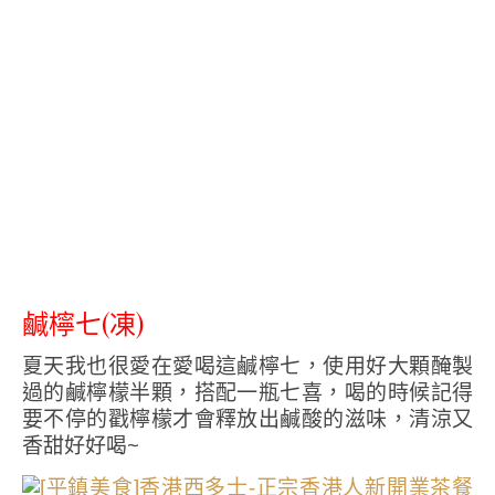
鹹檸七(凍)
夏天我也很愛在愛喝這鹹檸七，使用好大顆醃製
過的鹹檸檬半顆，搭配一瓶七喜，喝的時候記得
要不停的戳檸檬才會釋放出鹹酸的滋味，清涼又
香甜好好喝~