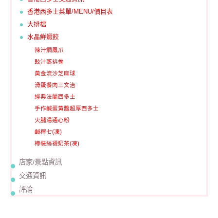
香港西多士菜單/MENU/價目表
大排檔
水晶鮮蝦餃
辣汁燜鳳爪
豉汁蒸排骨
黃金流沙芝麻球
滑蛋餐肉三文治
經典法蘭西多士
手作鹹蛋黃醬超厚西多士
火腿湯通心粉
鹹檸七(凍)
樽裝絲襪奶茶(凍)
店家/景點資訊
交通資訊
評論