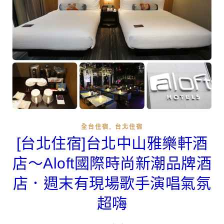
,
全台住宿
台北住宿
[台北住宿]台北中山雅樂軒酒
店～Aloft國際時尚新潮品牌酒
店．週末有現場歌手演唱氣氛
超嗨