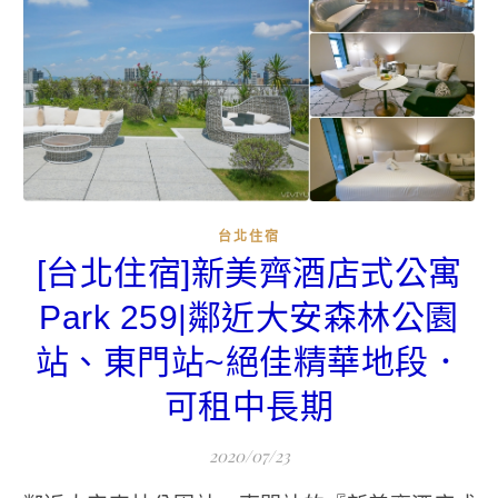
台北住宿
[台北住宿]新美齊酒店式公寓
Park 259|鄰近大安森林公園
站、東門站~絕佳精華地段．
可租中長期
2020/07/23