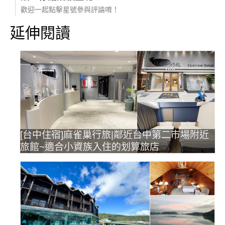
歡迎一起點擊星號參與評論唷！
延伸閱讀
[台中住宿]麻雀巢行旅|鄰近台中第二市場附近
旅館~適合小資族入住的划算旅店