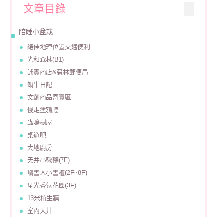
文章目錄
陪睡小盆栽
絕佳地理位置交通便利
光和森林(B1)
誠實商店&森林郵便局
蝸牛日記
文創商品寄賣區
慢走塗鴉牆
蟲鳴樹屋
桌遊吧
大地廚房
天井小鞦韆(7F)
讀書人小書櫃(2F~8F)
星光香氛花園(3F)
13米植生牆
室內天井