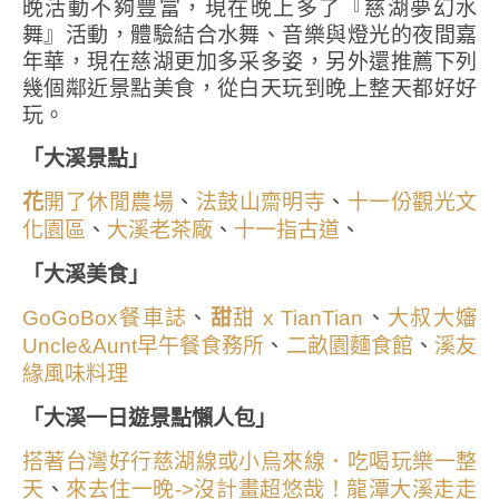
晚活動不夠豐富，現在晚上多了『慈湖夢幻水
舞』活動，體驗結合水舞、音樂與燈光的夜間嘉
年華，現在慈湖更加多采多姿，另外還推薦下列
幾個鄰近景點美食，從白天玩到晚上整天都好好
玩。
「大溪景點」
、
、
花
開了休閒農場
法鼓山齋明寺
十一份觀光文
、
、
、
化園區
大溪老茶廠
十一指古道
「大溪美食」
、
、
GoGoBox餐車誌
甜
甜 x TianTian
大叔大嬸
、
、
Uncle&Aunt早午餐食務所
二畝園麵食館
溪友
緣風味料理
「大溪一日遊景點懶人包」
搭著台灣好行慈湖線或小烏來線．吃喝玩樂一整
、
天
來去住一晚->沒計畫超悠哉！龍潭大溪走走