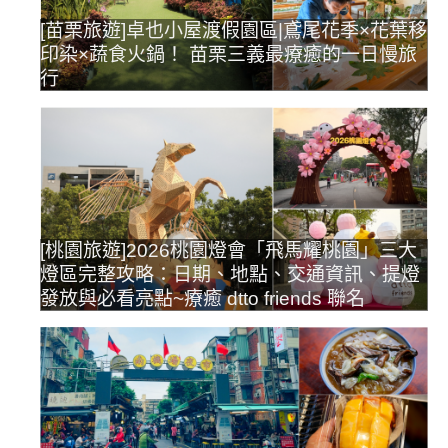
[苗栗旅遊]卓也小屋渡假園區|鳶尾花季×花葉移
印染×蔬食火鍋！ 苗栗三義最療癒的一日慢旅
行
[桃園旅遊]2026桃園燈會「飛馬耀桃園」三大
燈區完整攻略：日期、地點、交通資訊、提燈
發放與必看亮點~療癒 dtto friends 聯名