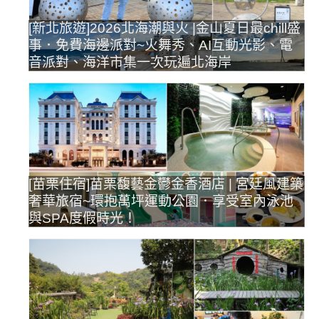
[新北旅遊]2026北海潮與火 |金山夏日最chill盛
事．免費海邊派對~火舞秀、AI互動光影、電
音派對、海洋市集一次玩遍北海岸
[苗栗住宿]苗栗馥藝金鬱金香酒店 | 宮廷風建築
奢華旅宿~環抱萬坪運動公園．享受室內泳池
與SPA度假時光！