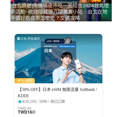
[台北旅遊]南機場夜市吃一圈結合2024台北燈
節活動~收錄隱藏版八間美食小吃．台北在地
平價好吃夜市怎麼吃？交通攻略