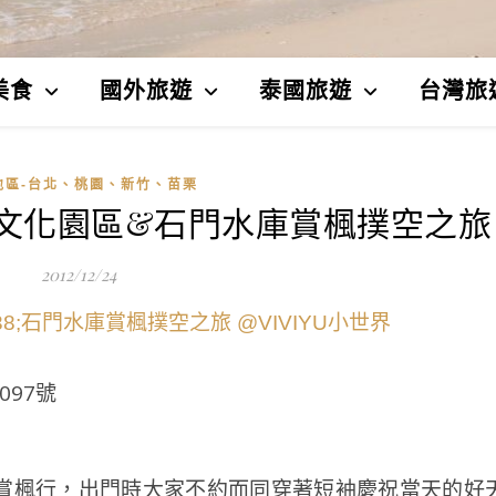
美食
國外旅遊
泰國旅遊
台灣旅
地區-台北、桃園、新竹、苗栗
蔣文化園區&石門水庫賞楓撲空之旅
2012/12/24
097號
賞楓行，出門時大家不約而同穿著短袖慶祝當天的好