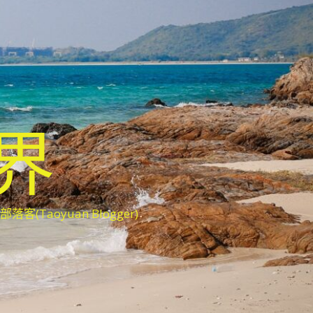
世界
oyuan Blogger)