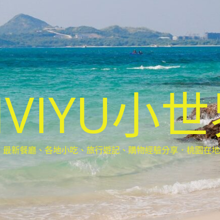
IVIYU小
新餐廳、各地小吃、旅行遊記、購物經驗分享．桃園在地部落客(Ta