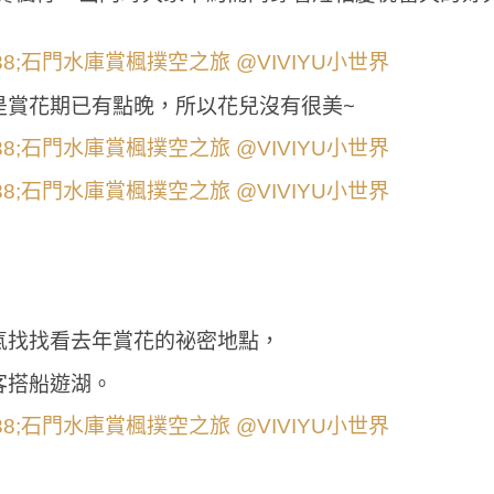
是賞花期已有點晚，所以花兒沒有很美~
氣找找看去年賞花的祕密地點，
客搭船遊湖。