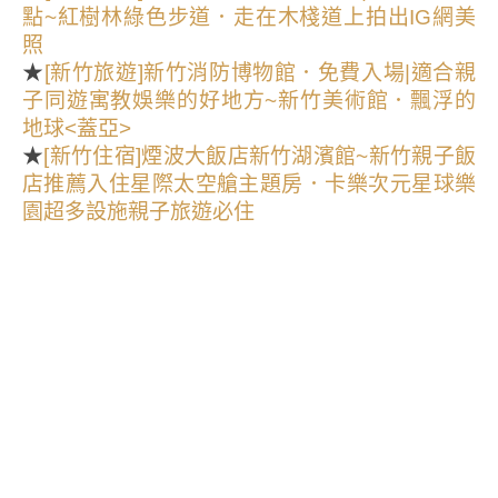
點~紅樹林綠色步道．走在木棧道上拍出IG網美
照
★
[新竹旅遊]新竹消防博物館．免費入場|適合親
子同遊寓教娛樂的好地方~新竹美術館．飄浮的
地球<蓋亞>
★
[新竹住宿]煙波大飯店新竹湖濱館~新竹親子飯
店推薦入住星際太空艙主題房．卡樂次元星球樂
園超多設施親子旅遊必住