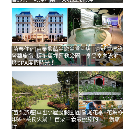
[苗栗住宿]苗栗馥藝金鬱金香酒店 | 宮廷風建築
奢華旅宿~環抱萬坪運動公園．享受室內泳池
與SPA度假時光！
[苗栗旅遊]卓也小屋渡假園區|鳶尾花季×花葉移
印染×蔬食火鍋！ 苗栗三義最療癒的一日慢旅
行