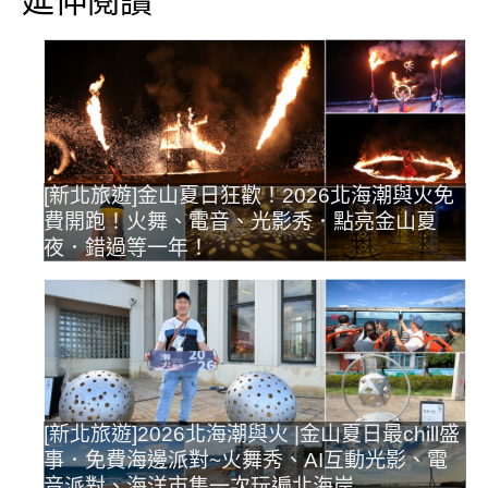
[新北旅遊]金山夏日狂歡！2026北海潮與火免
費開跑！火舞、電音、光影秀．點亮金山夏
夜．錯過等一年！
[新北旅遊]2026北海潮與火 |金山夏日最chill盛
事．免費海邊派對~火舞秀、AI互動光影、電
音派對、海洋市集一次玩遍北海岸