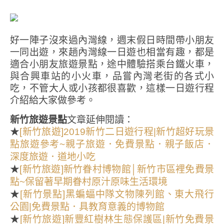
好一陣子沒來過內灣線，週末假日時間帶小朋友
一同出遊，來趟內灣線一日遊也相當有趣，都是
適合小朋友旅遊景點，途中體驗搭乘台鐵火車，
與合興車站的小火車，品嘗內灣老街的各式小
吃，不管大人或小孩都很喜歡，這樣一日遊行程
介紹給大家做參考。
新竹旅遊景點
文章延伸閱讀：
★
[新竹旅遊]2019新竹二日遊行程|新竹超好玩景
點旅遊參考~親子旅遊．免費景點．親子飯店．
深度旅遊．道地小吃
★
[新竹旅遊]新竹眷村博物館│新竹市區裡免費景
點~保留著早期眷村原汁原味生活環境
★
[新竹景點]黑蝙蝠中隊文物陳列館、東大飛行
公園|免費景點．具教育意義的博物館
★
[新竹旅遊]新豐紅樹林生態保護區|新竹免費景