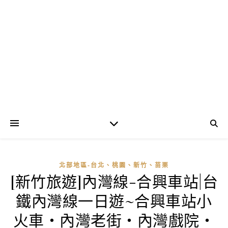
北部地區-台北、桃園、新竹、苗栗
[新竹旅遊]內灣線-合興車站|台
鐵內灣線一日遊~合興車站小
火車‧內灣老街‧內灣戲院‧