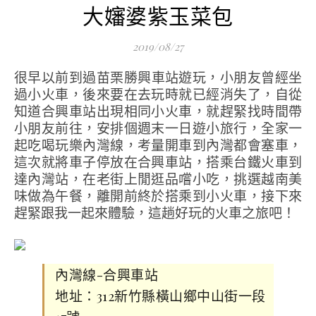
大嬸婆紫玉菜包
2019/08/27
很早以前到過苗栗勝興車站遊玩，小朋友曾經坐
過小火車，後來要在去玩時就已經消失了，自從
知道合興車站出現相同小火車，就趕緊找時間帶
小朋友前往，安排個週末一日遊小旅行，全家一
起吃喝玩樂內灣線，考量開車到內灣都會塞車，
這次就將車子停放在合興車站，搭乘台鐵火車到
達內灣站，在老街上閒逛品嚐小吃，挑選越南美
味做為午餐，離開前終於搭乘到小火車，接下來
趕緊跟我一起來體驗，這趟好玩的火車之旅吧！
內灣線-合興車站
地址：312新竹縣橫山鄉中山街一段