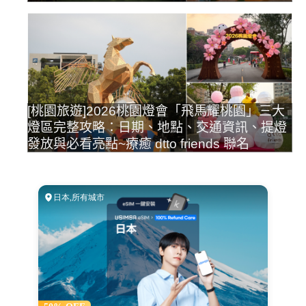
[桃園旅遊]2026桃園燈會「飛馬耀桃園」三大
燈區完整攻略：日期、地點、交通資訊、提燈
發放與必看亮點~療癒 dtto friends 聯名