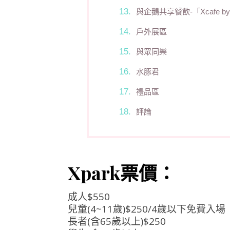
與企鵝共享餐飲-「Xcafe by
戶外展區
與眾同樂
水豚君
禮品區
評論
Xpark票價：
成人$550
兒童(4~11歲)$250/4歲以下免費入場
長者(含65歲以上)$250