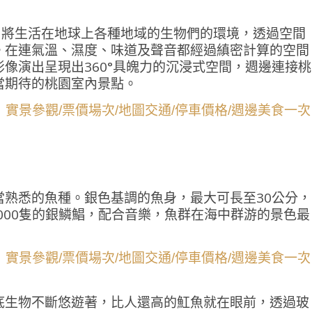
園。將生活在地球上各種地域的生物們的環境，透過空間
。在連氣溫、濕度、味道及聲音都經過縝密計算的空間
像演出呈現出360°具魄力的沉浸式空間，週邊連接桃
當期待的桃園室內景點。
當熟悉的魚種。銀色基調的魚身，最大可長至30公分，
，000隻的銀鱗鯧，配合音樂，魚群在海中群游的景色最
底生物不斷悠遊著，比人還高的魟魚就在眼前，透過玻