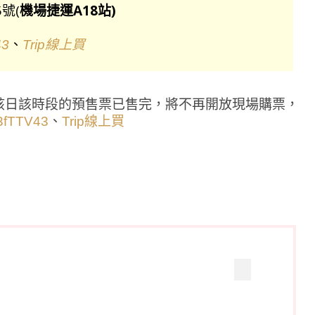
號(
機場捷運A18站)
、
43
Trip線上買
該日該時段的預售票已售完，將不再開放現場購票，
、
y/3fTTV43
Trip線上買