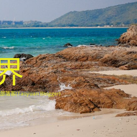
世界
oyuan Blogger)