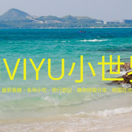
IVIYU小
新餐廳、各地小吃、旅行遊記、購物經驗分享．桃園在地部落客(Ta