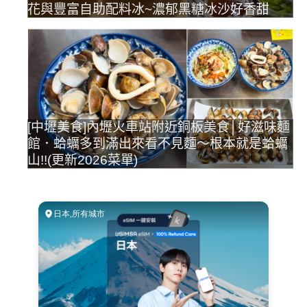
花與豐富自助配料冰~濃郁黑糖冰沙好香甜
[中壢美食]內壢火車站附近銅板美食│好滋味麵
館．蛤蠣多到滿出來看不見麵～根本就是蛤蠣
山!!(更新2026菜單)