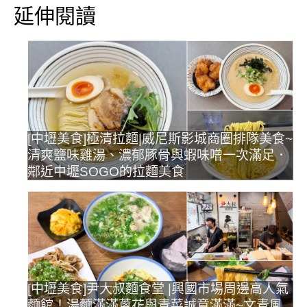
延伸閱讀
[中壢美食]極清拉麵|威尼斯影城商圈排隊美食~
清爽鹽味雞湯、濃郁豚骨與蝦味噌一次滿足．
鄰近中壢SOGO的拉麵美食
[中壢美食]尹大叔麵食堂 |興國市場周邊高人氣
麵館！湯麵滿滿蔥花與青菜誠意滿滿~文青風