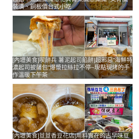
裝潢、銅板價台式小吃
[內壢美食]喫餅兵 薯泥起司餡餅|超邪惡”海鮮特
濃起司披薩包”爆漿拉絲拉不停~現點現烤的手
作溫暖下午茶
[內壢美食]荳荳香豆花店|用料實在的古早味豆