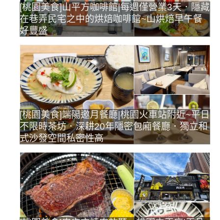
[桃園美食]山平方咖啡館|每週僅營業3天．隱藏
在巷弄民宅之中的烘焙咖啡館~山烘焙早午餐
好豐盛
[桃園美食]端陽邀月餐廳|桃園火車站附近~平日
不限時茶坊．深耕20年隱密包廂餐廳．獨立和
式沙發空間私密性高