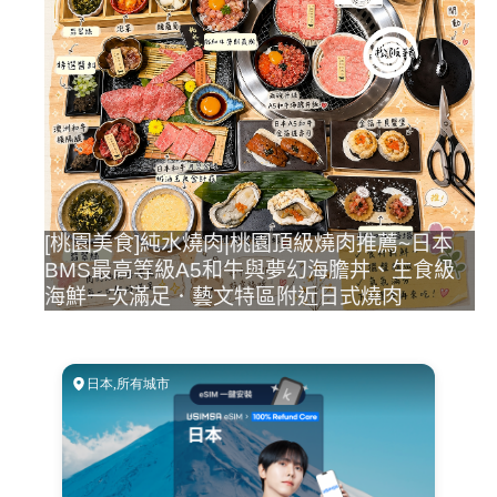
[桃園美食]純水燒肉|桃園頂級燒肉推薦~日本
BMS最高等級A5和牛與夢幻海膽丼、生食級
海鮮一次滿足．藝文特區附近日式燒肉