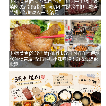
[桃園美食]肉次方燒肉放題．桃園中正店|王品
燒肉吃到飽新指標~現切和牛嫩肩牛排、戰斧
豬排、海鮮燒肉一次滿足
[桃園美食]珍珍排骨| 桃園市政府附近在地傳承
40年便當店~堅持料理不加味精！銷魂豆豉辣
椒醬