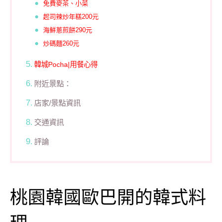
免費麥茶、小菜
起司辣炒年糕200元
海鮮蔥煎餅290元
炒碼麵260元
韓城Pocha|用餐心得
附近景點：
店家/景點資訊
交通資訊
評論
桃園韓國歐巴開的韓式料