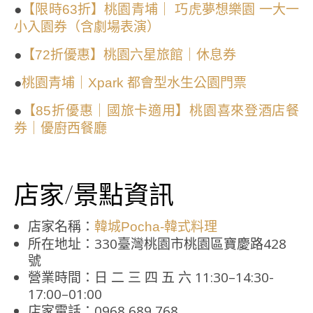
●
【限時63折】桃園青埔｜ 巧虎夢想樂園 一大一
小入園券（含劇場表演）
●
【72折優惠】桃園六星旅館｜休息券
●
桃園青埔｜Xpark 都會型水生公園門票
●
【85折優惠｜國旅卡適用】桃園喜來登酒店餐
券｜優廚西餐廳
店家/景點資訊
店家名稱：
韓城Pocha-韓式料理
所在地址：330臺灣桃園市桃園區寶慶路428
號
營業時間：日 二 三 四 五 六 11:30–14:30-
17:00–01:00
店家電話：0968 689 768