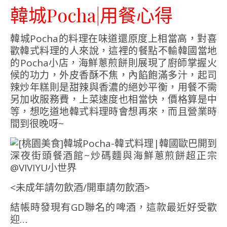
韓城Pocha|用餐心得
韓城Pocha的料理在味道還原度上相當高，對喜
歡韓式料理的人來說，這裡的餐點不輸韓國當地
的Pocha小店，海鮮蔥煎餅則展現了廚師掌握火
候的功力，外皮香酥不焦，內餡飽滿多汁，起司
辣炒年糕則是甜辣與香濃的絕妙平衡，用餐不需
另加收服務費，上菜速度也相當快，價格算是中
等，想吃道地韓式料理時會想再來，而且營業時
間到很晚呀~
<未成年請勿飲酒/開車請勿飲酒>
結帳時發現有GD聯名的啤酒，這款最近好受歡
迎…