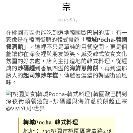
宗
2025/08/13
在桃園市區也能吃到道地韓國歐巴開的店，有一
家像是在韓國街頭的韓式餐館「
韓城Pocha-韓國
餐酒館」
，這裡不只是單純的用餐空間，更是個
能讓你在深夜裡與朋友談笑、感受韓式飲食文化
氛圍的好去處，店內主打道地的韓式料理，從經
典的
炒碼麵
到香氣四溢的
海鮮蔥煎餅
，再到濃郁
誘人的
起司辣炒年糕
，傳遞著濃濃的韓國街頭風
味。
韓城Pocha-韓式料理
地址： 330桃園市桃園區寶慶路428