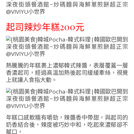
起司辣炒年糕200元
熱騰騰的年糕裹上濃郁韓式辣醬，表層覆蓋一層
香濃起司，經過高溫加熱後起司緩緩牽絲，視覺
上就讓人食指大動。
年糕口感軟糯有嚼勁，辣醬香中帶甜，與起司的
奶香結合後，辣度被巧妙中和，吃起來濃郁卻不
膩口，