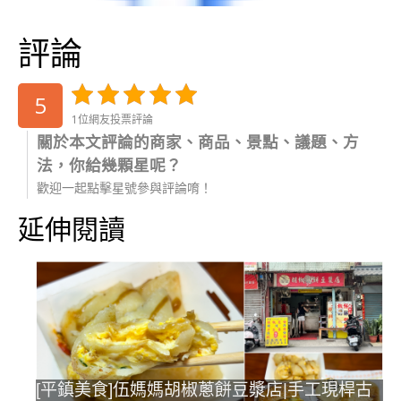
評論
5
1位網友投票評論
關於本文評論的商家、商品、景點、議題、方
法，你給幾顆星呢？
歡迎一起點擊星號參與評論唷！
延伸閱讀
[平鎮美食]伍媽媽胡椒蔥餅豆漿店|手工現桿古