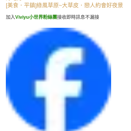
[美食．平鎮]綠風草原~大草皮．戀人約會好夜景
加入
接收即時訊息不漏接
Viviyu小世界粉絲團