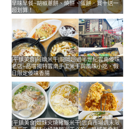
早味早餐~胡椒蔥餅、燒餅、蛋餅．買十送一
超划算！
[平鎮美食]阿嬌米干|龍岡超過半世紀雲南傣味
老店~品嚐獨特雲南手工米干與風味小吃．假
日限定傣味香腸
[平鎮美食]姐妹火燒豬腳米干|忠貞市場週末限