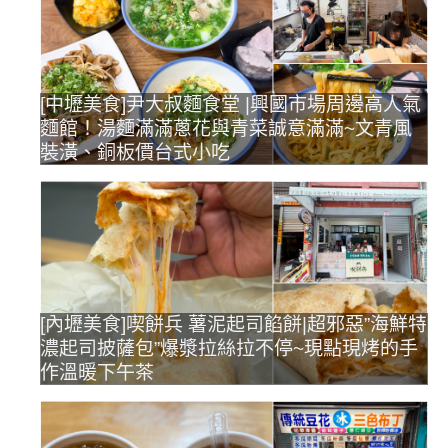
[中壢美食]尹大叔麵食堂 |興國市場周邊高人氣
麵館！湯麵滿滿蔥花與青菜誠意滿滿~文青風
裝潢、銅板價台式小吃
[內壢美食]喫餅兵 薯泥起司餡餅|超邪惡”海鮮特
濃起司披薩包”爆漿拉絲拉不停~現點現烤的手
作溫暖下午茶