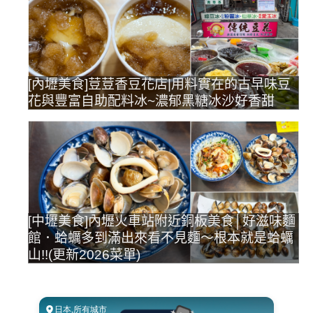
[內壢美食]荳荳香豆花店|用料實在的古早味豆
花與豐富自助配料冰~濃郁黑糖冰沙好香甜
[中壢美食]內壢火車站附近銅板美食│好滋味麵
館．蛤蠣多到滿出來看不見麵～根本就是蛤蠣
山!!(更新2026菜單)