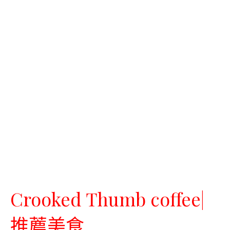
Crooked Thumb coffee|
推薦美食