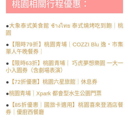
桃園相關行程優惠：
●
大象泰式美食館 ช้างไทย 泰式燒烤吃到飽｜桃
園
●
【限時79折】桃園青埔｜COZZI Blu 逸・市集
單人午晚餐券｜
●
【限時63折】桃園青埔｜ 巧虎夢想樂園 一大一
小入園券（含劇場表演）
●
【72折優惠】桃園六星旅館｜休息券
●
桃園青埔｜Xpark 都會型水生公園門票
●
【85折優惠｜國旅卡適用】桃園喜來登酒店餐
券｜優廚西餐廳