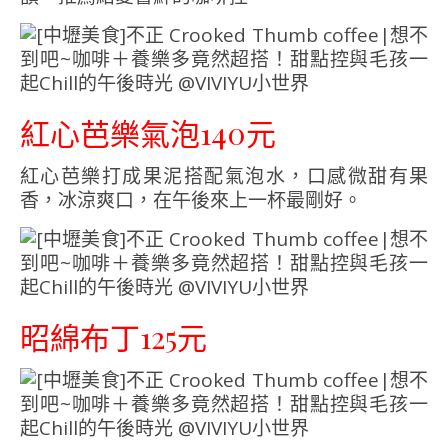
紅心芭樂氣泡140元
紅心芭樂打成果泥搭配氣泡水，口感微甜有果
香，冰涼爽口，在午後來上一杯最剛好。
昭綿布丁125元