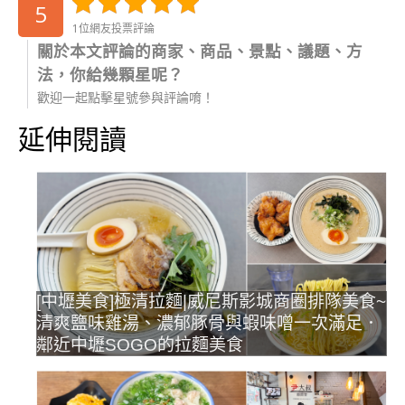
5
1位網友投票評論
關於本文評論的商家、商品、景點、議題、方
法，你給幾顆星呢？
歡迎一起點擊星號參與評論唷！
延伸閱讀
[中壢美食]極清拉麵|威尼斯影城商圈排隊美食~
清爽鹽味雞湯、濃郁豚骨與蝦味噌一次滿足．
鄰近中壢SOGO的拉麵美食