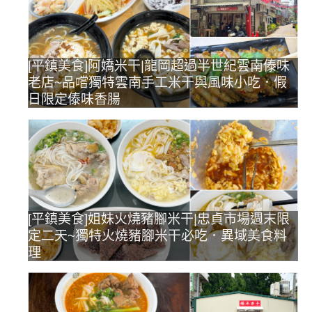
[平鎮美食]阿嬌米干|龍岡超過半世紀雲南傣味
老店~品嚐獨特雲南手工米干與風味小吃．假
日限定傣味香腸
[平鎮美食]姐妹火燒豬腳米干|忠貞市場週末限
定二天~獨特火燒豬腳米干必吃．異域美食料
理