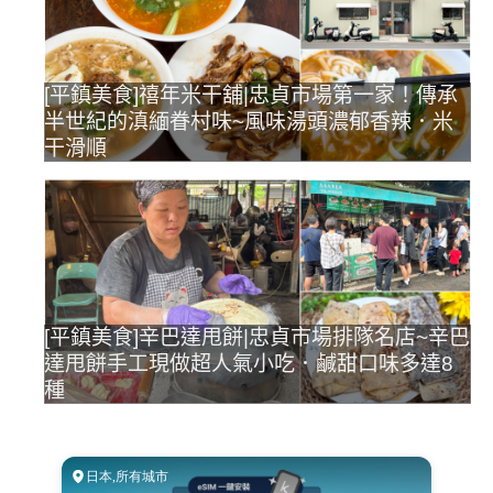
[平鎮美食]禧年米干舖|忠貞市場第一家！傳承
半世紀的滇緬眷村味~風味湯頭濃郁香辣．米
干滑順
[平鎮美食]辛巴達甩餅|忠貞市場排隊名店~辛巴
達甩餅手工現做超人氣小吃．鹹甜口味多達8
種