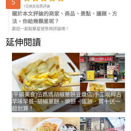
5
1位網友投票評論
關於本文評論的商家、商品、景點、議題、方
法，你給幾顆星呢？
歡迎一起點擊星號參與評論唷！
延伸閱讀
[平鎮美食]伍媽媽胡椒蔥餅豆漿店|手工現桿古
早味早餐~胡椒蔥餅、燒餅、蛋餅．買十送一
超划算！