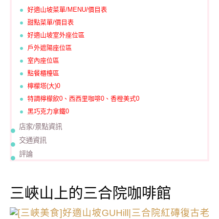
好適山坡菜單/MENU/價目表
甜點菜單/價目表
好適山坡室外座位區
戶外遮陽座位區
室內座位區
點餐櫃檯區
檸檬塔(大)0
特調檸檬飲0、西西里咖啡0、香橙美式0
黑巧克力拿鐵0
店家/景點資訊
交通資訊
評論
三峽山上的三合院咖啡館