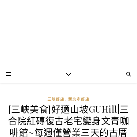
,
三峽好店
新北市好店
[三峽美食]好適山坡GUHill|三
合院紅磚復古老宅變身文青咖
啡館~每週僅營業三天的古厝