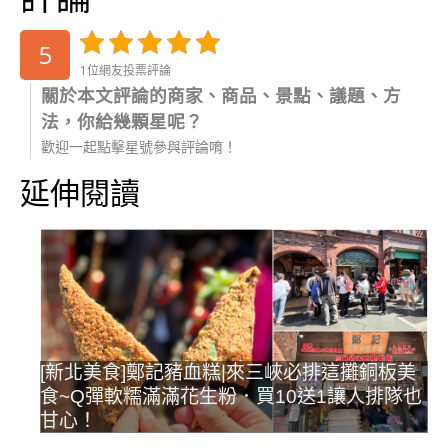
5
1位網友投票評論
關於本文評論的商家、商品、景點、議題、方
法，你給幾顆星呢？
歡迎一起點擊星號參與評論唷！
延伸閱讀
[新北美食]鄭記豬血糕|來三峽必排這攤銅板美
食~Q彈軟糯滿滿花生粉．買10送1讓人排隊也
甘心！