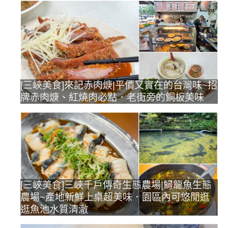
[三峽美食]來記赤肉焿|平價又實在的台灣味~招
牌赤肉焿、紅燒肉必點．老街旁的銅板美味
[三峽美食]三峽千戶傳奇生態農場|鱘龍魚生態
農場~產地新鮮上桌超美味．園區內可悠閒逛
逛魚池水質清澈