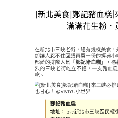
[新北美食]鄭記豬血糕
滿滿花生粉．
在
新北市
三峽老街，總有幾樣美食，
卻讓人忍不住回頭再買一份的經典小
都愛的排隊人氣「
鄭記豬血糕
」，憑
烈的三峽老街屹立不搖，一支豬血糕
吃。
鄭記豬血糕
地址： 237新北市三峽區民權街