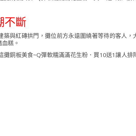
潮不斷
建築與紅磚拱門，攤位前方永遠圍繞著等待的客人，
豬血糕。