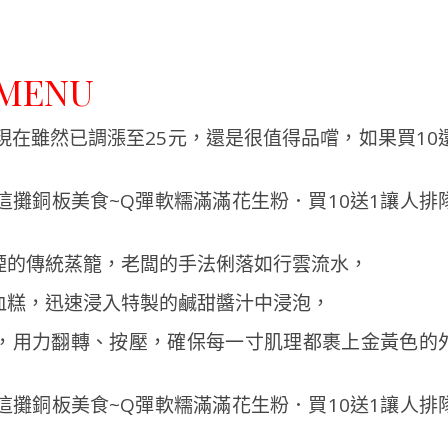
MENU
現在雖然已調漲至25元，還是很值得品嚐，如果買10
煙的傳統蒸籠，老闆的手法俐落如行雲流水，
血糕，迅速浸入特製的鹹甜醬汁中浸泡，
，用力翻轉、按壓，確保每一寸肌理都裹上金黃色的