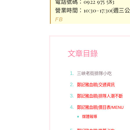
電話號碼：0922 975 583
營業時間：10:30–17:30(週三
FB
文章目錄
三峽老街排隊小吃
鄭記豬血糕|交通資訊
鄭記豬血糕|排隊人潮不斷
鄭記豬血糕|價目表/MENU
媒體報導