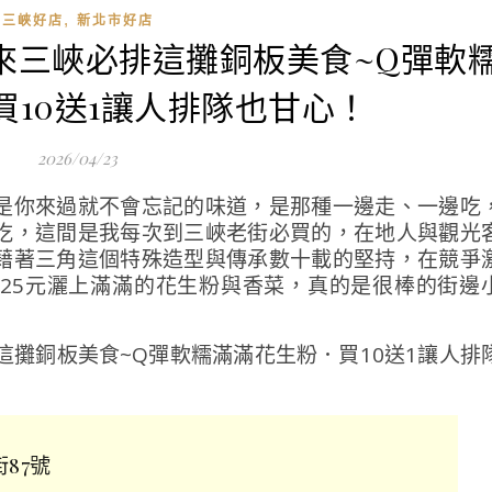
,
三峽好店
新北市好店
|來三峽必排這攤銅板美食~Q彈軟
買10送1讓人排隊也甘心！
2026/04/23
是你來過就不會忘記的味道，是那種一邊走、一邊吃
吃，這間是我每次到三峽老街必買的，在地人與觀光
藉著三角這個特殊造型與傳承數十載的堅持，在競爭
25元灑上滿滿的花生粉與香菜，真的是很棒的街邊
87號