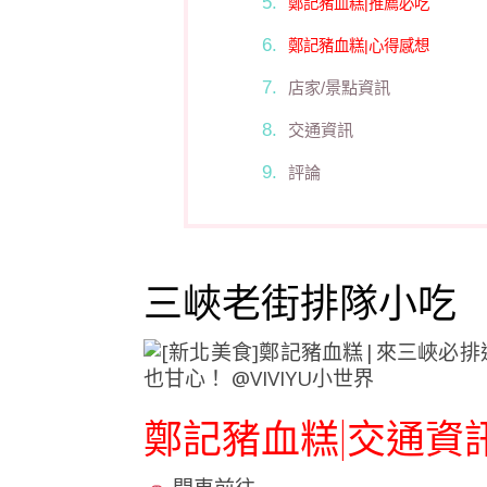
鄭記豬血糕|推薦必吃
鄭記豬血糕|心得感想
店家/景點資訊
交通資訊
評論
三峽老街排隊小吃
鄭記豬血糕|交通資