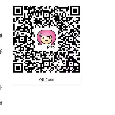
還
QR-Code
外