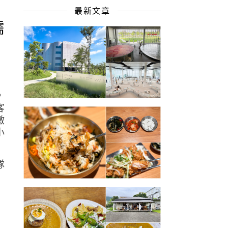
最新文章
糯
，
客
激
小