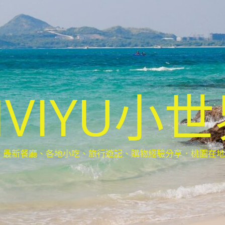
IVIYU小
新餐廳、各地小吃、旅行遊記、購物經驗分享．桃園在地部落客(Ta