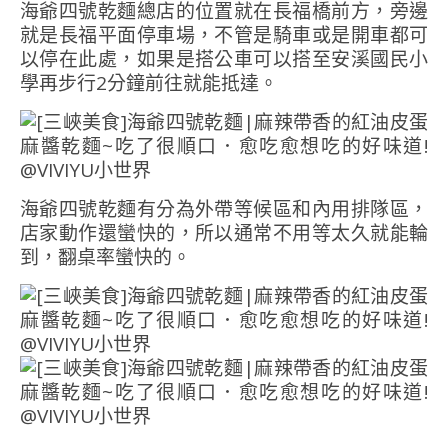
海爺四號乾麵總店的位置就在長福橋前方，旁邊
就是長福平面停車場，不管是騎車或是開車都可
以停在此處，如果是搭公車可以搭至安溪國民小
學再步行2分鐘前往就能抵達。
海爺四號乾麵有分為外帶等候區和內用排隊區，
店家動作還蠻快的，所以通常不用等太久就能輪
到，翻桌率蠻快的。