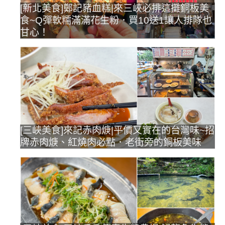
[新北美食]鄭記豬血糕|來三峽必排這攤銅板美
食~Q彈軟糯滿滿花生粉．買10送1讓人排隊也
甘心！
[三峽美食]來記赤肉焿|平價又實在的台灣味~招
牌赤肉焿、紅燒肉必點．老街旁的銅板美味