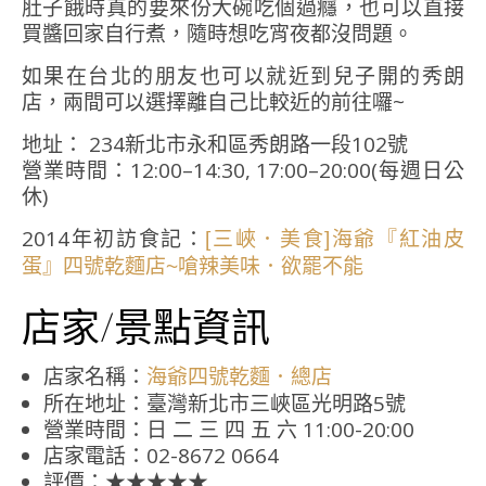
肚子餓時真的要來份大碗吃個過癮，也可以直接
買醬回家自行煮，隨時想吃宵夜都沒問題。
如果在台北的朋友也可以就近到兒子開的秀朗
店，兩間可以選擇離自己比較近的前往囉~
地址：
234新北市永和區秀朗路一段102號
營業時間：12:00–14:30, 17:00–20:00(每週日公
休)
2014年初訪食記：
[三峽．美食]海爺『紅油皮
蛋』四號乾麵店~嗆辣美味．欲罷不能
店家/景點資訊
店家名稱：
海爺四號乾麵．總店
所在地址：臺灣新北市三峽區光明路5號
營業時間：日 二 三 四 五 六 11:00-20:00
店家電話：02-8672 0664
評價：★★★★★