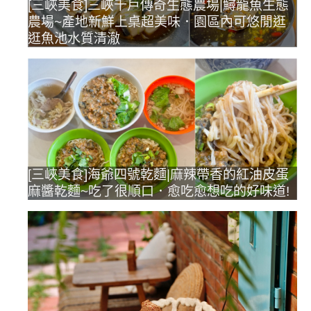
[三峽美食]三峽千戶傳奇生態農場|鱘龍魚生態
農場~產地新鮮上桌超美味．園區內可悠閒逛
逛魚池水質清澈
[三峽美食]海爺四號乾麵|麻辣帶香的紅油皮蛋
麻醬乾麵~吃了很順口．愈吃愈想吃的好味道!